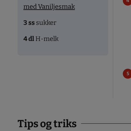
med Vaniljesmak
3
ss
sukker
4
dl
H-melk
Tips og triks