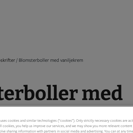
skrifter
/
Blomsterboller med vaniljekrem
erboller med
uses cookies and similar technologies (“cookies”). Only strictly necessary cookies are activ
niljekrem
ll cookies, you help us improve our services, and we may show you more relevant content 
olve sharing information with partners in social media and advertising. You can at any tim