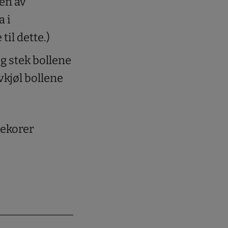
ten av
 i
il dette.)
 stek bollene
Avkjøl bollene
dekorer