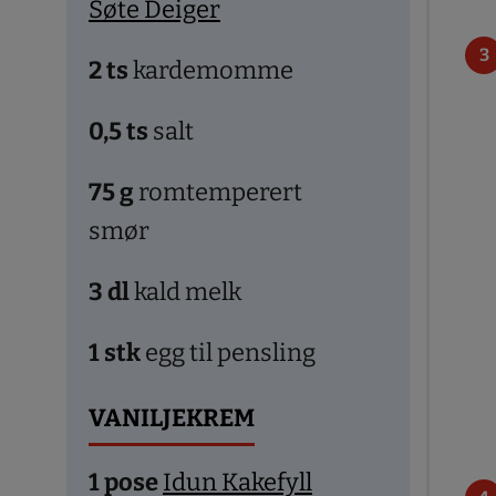
Søte Deiger
2
ts
kardemomme
0,5
ts
salt
75
g
romtemperert
smør
3
dl
kald melk
1
stk
egg til pensling
VANILJEKREM
1
pose
Idun Kakefyll