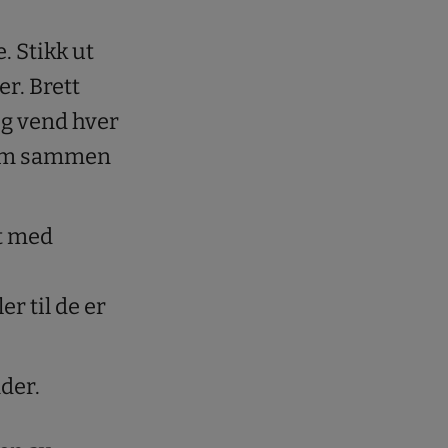
e. Stikk ut
r. Brett
og vend hver
lem sammen
tt med
er til de er
der.