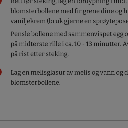
Rett før steking, lag en fordypning i mid
blomsterbollene med fingrene dine og ha
vaniljekrem (bruk gjerne en sprøytepose t
Pensle bollene med sammenvispet egg og
på midterste rille i ca. 10 - 13 minutter. 
på rist etter steking.
Lag en melisglasur av melis og vann og 
blomsterbollene.