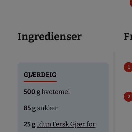
Ingredienser
F
GJÆRDEIG
500
g
hvetemel
85
g
sukker
25
g
Idun Fersk Gjær for