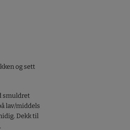
kken og sett
d smuldret
på lav/middels
midig. Dekk til
.