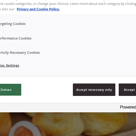
rent cookie categories, or change your choices. Learn more about each category by clickin
ee also our
Privacy and Cookie Policy.
r laget som fine blomster. Disse er laget med 
argeting Cookies
yll eller annet godt fyll. Dekorer blomster
erformance Cookies
slik du selv vil!
rictly Necessary Cookies
ies Settings
Choices
Accept necessary only
Accept 