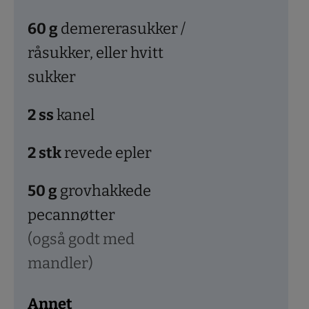
60
g
demererasukker /
råsukker, eller hvitt
sukker
2
ss
kanel
2
stk
revede epler
50
g
grovhakkede
pecannøtter
(også godt med
mandler)
Annet