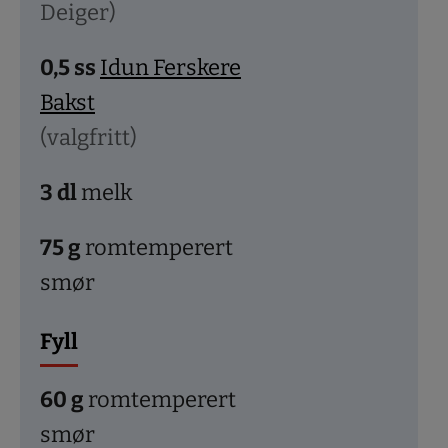
Deiger)
0,5
ss
Idun Ferskere
Bakst
(valgfritt)
3
dl
melk
75
g
romtemperert
smør
Fyll
60
g
romtemperert
smør