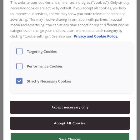
This website uses cookies and similar technologies (“cookies”). Only strictly
necessary cookies are active by default. If you accept all cookies, you help
us improve our services, and we may show you more relevant content and
advertising. This may involve sharing information with partners in social
media and advertising. You can at any time accept or reject different cookie
categories, or change your choices. Learn more about each category by
clicking “Cookie settings”. See also our
Privacy and Cookie Policy.
Targeting Cookies
Performance Cookies
Strictly Necessary Cookies
Accept necessary only
Ingredienser
Accept All Cookies
Save Choices