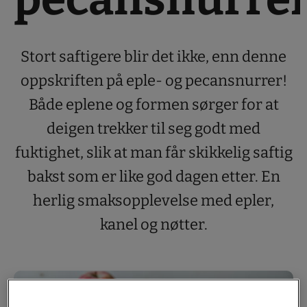
Stort saftigere blir det ikke, enn denne
oppskriften på eple- og pecansnurrer!
Både eplene og formen sørger for at
deigen trekker til seg godt med
fuktighet, slik at man får skikkelig saftig
bakst som er like god dagen etter. En
herlig smaksopplevelse med epler,
kanel og nøtter.