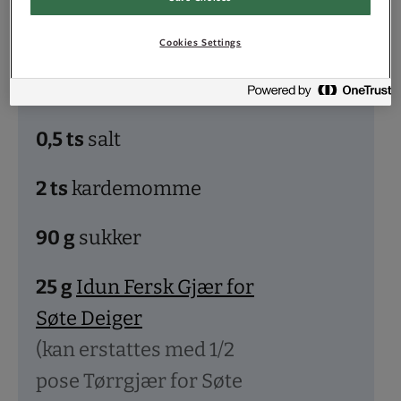
Hvetedeig
Cookies Settings
500
g
hvetemel
0,5
ts
salt
2
ts
kardemomme
90
g
sukker
25
g
Idun Fersk Gjær for
Søte Deiger
(kan erstattes med 1/2
pose Tørrgjær for Søte