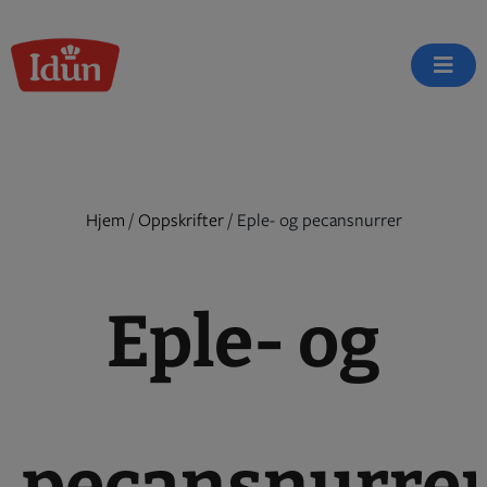
Skip
to
content
Hjem
/
Oppskrifter
/
Eple- og pecansnurrer
Eple- og
pecansnurre