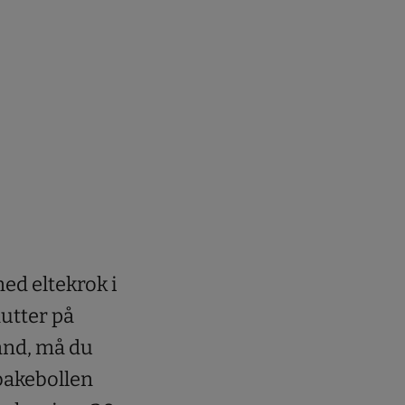
ed eltekrok i
nutter på
hånd, må du
 bakebollen