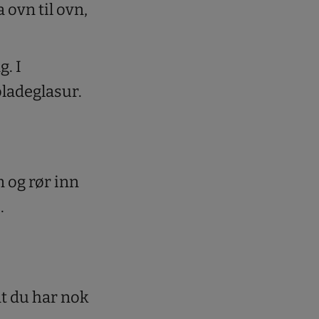
a ovn til ovn,
g. I
ladeglasur.
 og rør inn
.
at du har nok