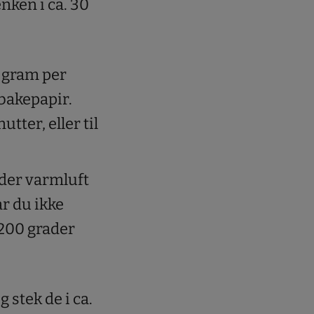
nken i ca. 30
90 gram per
 bakepapir.
tter, eller til
ader varmluft
ar du ikke
 200 grader
stek de i ca.