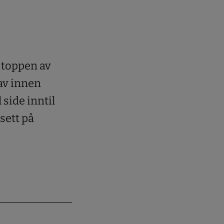
å toppen av
av innen
 side inntil
sett på