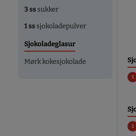
3
ss
sukker
1
ss
sjokoladepulver
Sjokoladeglasur
Sj
Mørk kokesjokolade
Sj