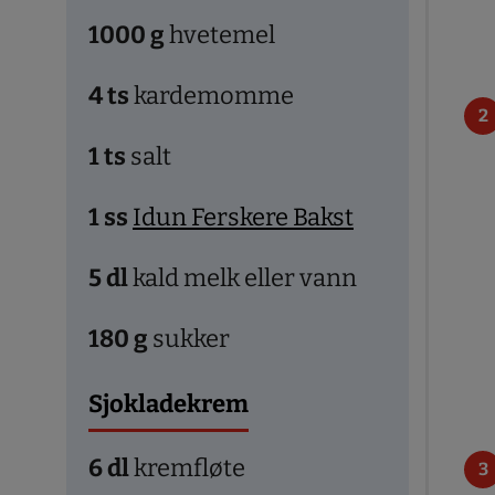
1000
g
hvetemel
4
ts
kardemomme
1
ts
salt
1
ss
Idun Ferskere Bakst
5
dl
kald melk eller vann
180
g
sukker
Sjokladekrem
6
dl
kremfløte