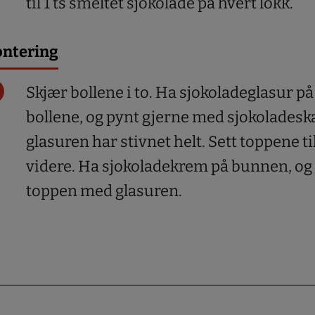
til 1 ts smeltet sjokolade på hvert lokk.
ntering
Skjær bollene i to. Ha sjokoladeglasur p
bollene, og pynt gjerne med sjokoladesk
glasuren har stivnet helt. Sett toppene til
videre. Ha sjokoladekrem på bunnen, og 
toppen med glasuren.