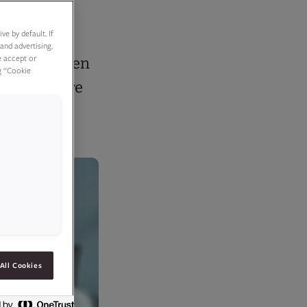
e by default. If
and advertising.
e accept or
e oppskriften
g “Cookie
La barna være
All Cookies