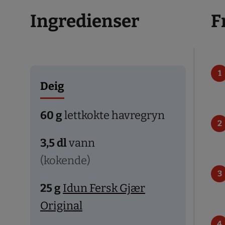
Ingredienser
F
Deig
60
g
lettkokte havregryn
3,5
dl
vann
(kokende)
25
g
Idun Fersk Gjær
Original