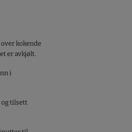
l over kokende
et er avkjølt.
nn i
og tilsett
nutter til