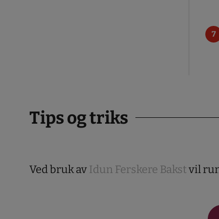
Tips og triks
Ved bruk av
Idun Ferskere Bakst
vil ru