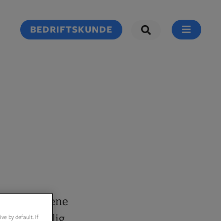
BEDRIFTSKUNDE
. Rundstykkene
ner du tidlig
e by default. If