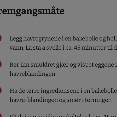
remgangsmåte
Legg havregrynene i en bakebolle og hel
vann. La stå å svelle i ca. 45 minutter til d
Rør inn smuldret gjær og vispet eggene i
havreblandingen.
Ha de tørre ingrediensene i en bakebolle 
havre-blandingen og smør i terninger.
Elt deigen smidig med eltekrok i ca. 15 mi