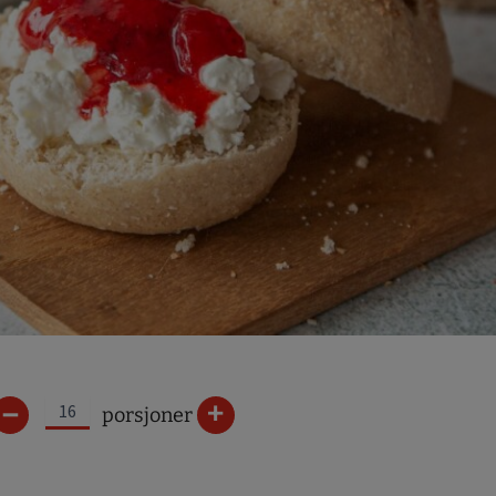
–
+
porsjoner