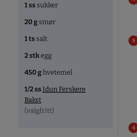
1
ss
sukker
20
g
smør
1
ts
salt
2
stk
egg
450
g
hvetemel
1/2
ss
Idun Ferskere
Bakst
(valgfritt)