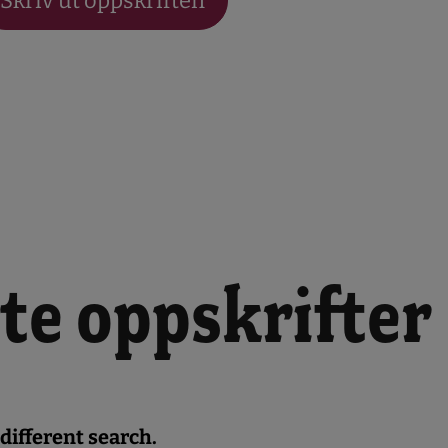
Skriv ut oppskriften
te oppskrifter
 different search.