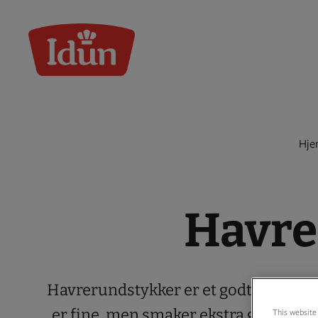
Skip
to
content
Hje
Havre
Havrerundstykker er et godt valg til 
er fine, men smaker ekstra godt med 
This website 