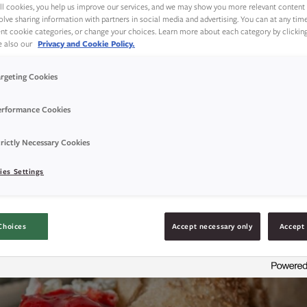
ll cookies, you help us improve our services, and we may show you more relevant content 
raske med nystekte rundstykker til frokostb
olve sharing information with partners in social media and advertising. You can at any tim
rent cookie categories, or change your choices. Learn more about each category by clickin
ee also our
Privacy and Cookie Policy.
argeting Cookies
erformance Cookies
rictly Necessary Cookies
ies Settings
Choices
Accept necessary only
Accept 