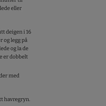
lede eller
t deigen i 16
er og legg på
ede og la de
de er dobbelt
ader med
tt havregryn.