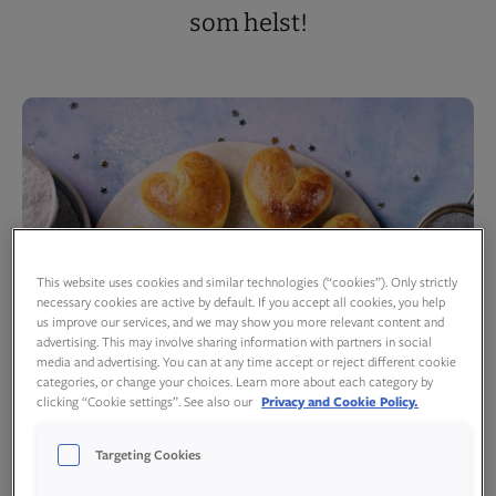
som helst!
This website uses cookies and similar technologies (“cookies”). Only strictly
necessary cookies are active by default. If you accept all cookies, you help
us improve our services, and we may show you more relevant content and
advertising. This may involve sharing information with partners in social
media and advertising. You can at any time accept or reject different cookie
categories, or change your choices. Learn more about each category by
clicking “Cookie settings”. See also our
Privacy and Cookie Policy.
Targeting Cookies