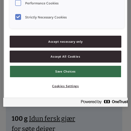
Performance Cookies
–
+
porsjoner
Strictly Necessary Cookies
Ingredienser
Accept necessary only
Accept All Cookies
Save Choices
160
g
smør
(eller margarin)
Cookies Settings
4,5
dl
kaldt vann
100
g
Idun fersk gjær
for søte deiger