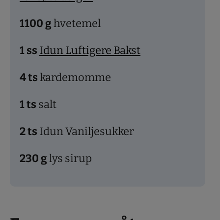
1100
g
hvetemel
1
ss
Idun Luftigere Bakst
4
ts
kardemomme
1
ts
salt
2
ts
Idun Vaniljesukker
230
g
lys sirup