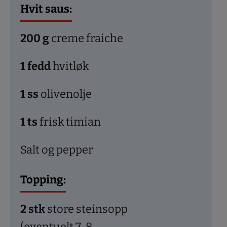
Hvit saus:
200
g
creme fraiche
1
fedd
hvitløk
1
ss
olivenolje
1
ts
frisk timian
Salt og pepper
Topping:
2
stk
store steinsopp
(eventuelt 7-8