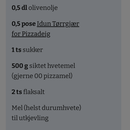
0,5
dl
olivenolje
0,5
pose
Idun Tørrgjær
for Pizzadeig
1
ts
sukker
500
g
siktet hvetemel
(gjerne 00 pizzamel)
2
ts
flaksalt
Mel (helst durumhvete)
til utkjevling