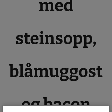
med
steinsopp,
blåmuggost
og bacon