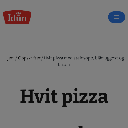
Skip
to
content
Hjem
/
Oppskrifter
/
Hvit pizza med steinsopp, blåmuggost og
bacon
Hvit pizza