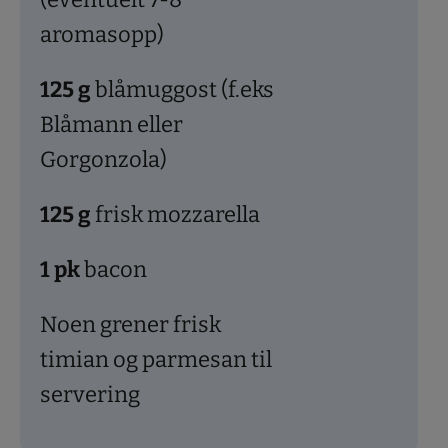
aromasopp)
125
g
blåmuggost (f.eks
Blåmann eller
Gorgonzola)
125
g
frisk mozzarella
1
pk
bacon
Noen grener frisk
timian og parmesan til
servering