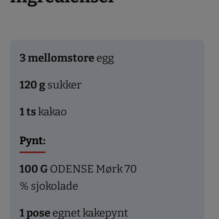
3
mellomstore
egg
120
g
sukker
1
ts
kakao
Pynt:
100
G
ODENSE Mørk 70
% sjokolade
1
pose
egnet kakepynt