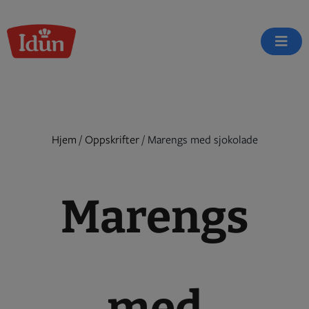
Skip
to
content
Hjem
/
Oppskrifter
/
Marengs med sjokolade
Marengs
med