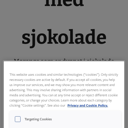
sjokolade
Marengs som er dyppet i sjokolade
smaker helt nydelig! Disse
This website uses cookies and similar technologies (“cookies”). Only strictly
necessary cookies are active by default. If you accept all cookies, you help
marengstoppene kan serveres i utallige
us improve our services, and we may show you more relevant content and
advertising. This may involve sharing information with partners in social
anledninger. De tåler godt å stå i
media and advertising. You can at any time accept or reject different cookie
romtemperatur over lang tid, og pynter
categories, or change your choices. Learn more about each category by
clicking “Cookie settings”. See also our
Privacy and Cookie Policy.
opp et hvert kakebord!
Targeting Cookies