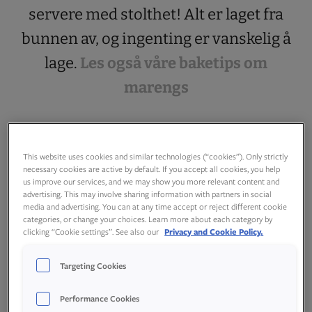
servere med stolthet! Alt er laget fra
bunnen av, og ingenting er vanskelig å
lage.
Les også våre baketips om
marengs
This website uses cookies and similar technologies (“cookies”). Only strictly
necessary cookies are active by default. If you accept all cookies, you help
us improve our services, and we may show you more relevant content and
advertising. This may involve sharing information with partners in social
media and advertising. You can at any time accept or reject different cookie
categories, or change your choices. Learn more about each category by
clicking “Cookie settings”. See also our
Privacy and Cookie Policy.
Targeting Cookies
Performance Cookies