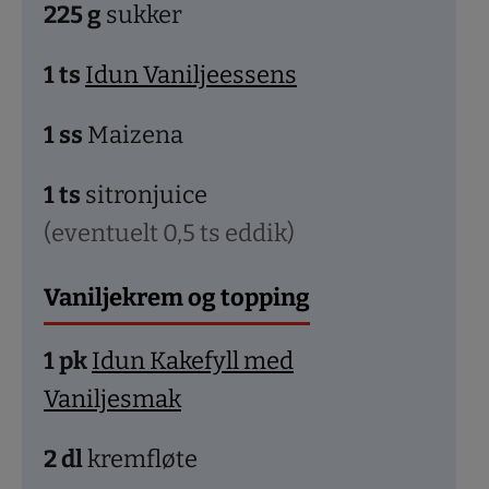
225
g
sukker
1
ts
Idun Vaniljeessens
1
ss
Maizena
1
ts
sitronjuice
(eventuelt 0,5 ts eddik)
Vaniljekrem og topping
1
pk
Idun Kakefyll med
Vaniljesmak
2
dl
kremfløte