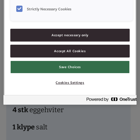
Strictly Necessary Cookies
Accept necessary only
Ingredienser
Accept All Cookies
Save Choices
Cookies Settings
Marengs
4
stk
eggehviter
1
klype
salt