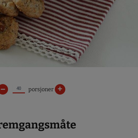
–
+
porsjoner
remgangsmåte