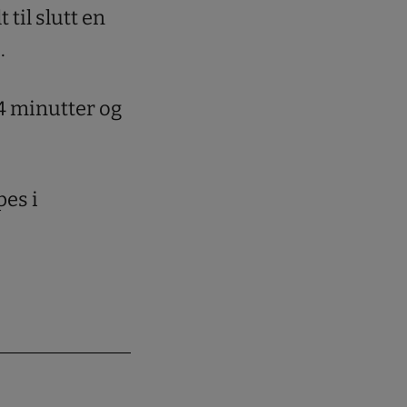
 til slutt en
.
14 minutter og
es i