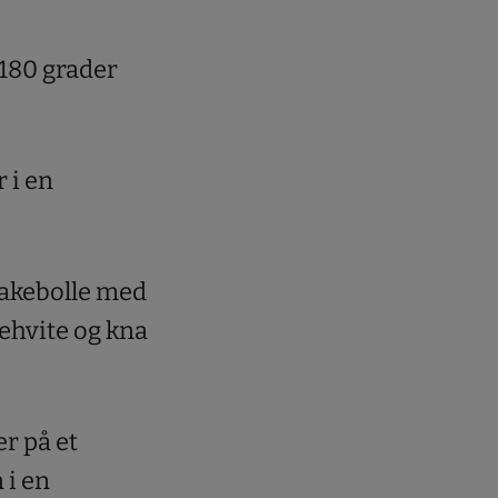
 180 grader
 i en
bakebolle med
gehvite og kna
r på et
 i en