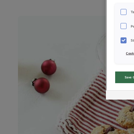
T
P
St
Cook
Save 