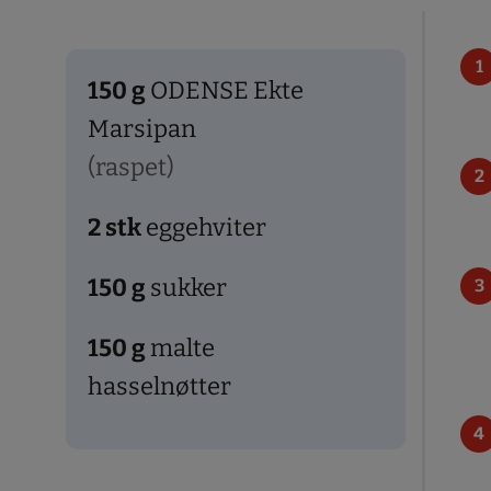
150
g
ODENSE Ekte
Marsipan
(raspet)
2
stk
eggehviter
150
g
sukker
150
g
malte
hasselnøtter