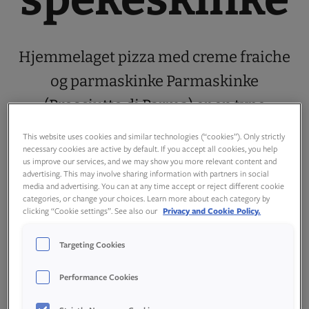
Hjemmelaget pizza med creme fraiche
og parmaskinke Parmaskinke
(Prosciutto di Parma) er en type
spekeskinke av svin som er produsert i
This website uses cookies and similar technologies (“cookies”). Only strictly
necessary cookies are active by default. If you accept all cookies, you help
fjelltraktene ved Parma i Italia. Kjøttet
us improve our services, and we may show you more relevant content and
advertising. This may involve sharing information with partners in social
er lagret opp til 18 månder og har
media and advertising. You can at any time accept or reject different cookie
dermed en spesiell god smak. Men, man
categories, or change your choices. Learn more about each category by
clicking “Cookie settings”. See also our
Privacy and Cookie Policy.
kan godt kan bruke andre typer
Targeting Cookies
spekeskinke på pizzaen også – prøve
deg […]
Performance Cookies