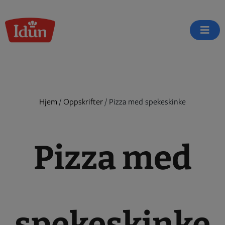
Skip
to
content
Hjem
/
Oppskrifter
/
Pizza med spekeskinke
Pizza med
spekeskinke