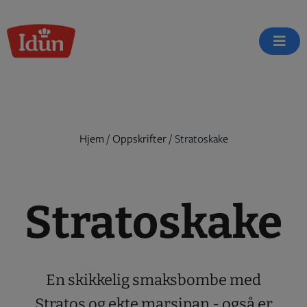
Skip
to
content
Hjem
/
Oppskrifter
/
Stratoskake
Stratoskake
En skikkelig smaksbombe med
Stratos og ekte marsipan - også er