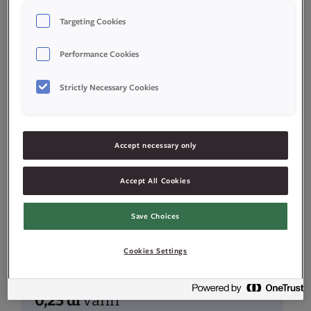
1
ts
Idun Bakepulver
Targeting Cookies
Stratoskrem
Performance Cookies
1
pose
Idun kakefyll med
Strictly Necessary Cookies
vaniljesmak
4
dl
helmelk
Accept necessary only
Accept All Cookies
3
ss
sukker
Save Choices
6
stk
gelatinplater
Cookies Settings
3
dl
kremfløte
0,25
dl
vann