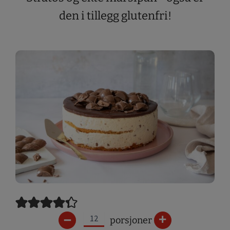
den i tillegg glutenfri!
–
+
porsjoner