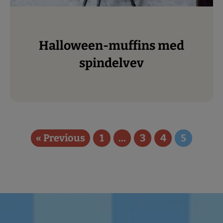
Halloween-muffins med
spindelvev
« Previous
1
…
3
4
5