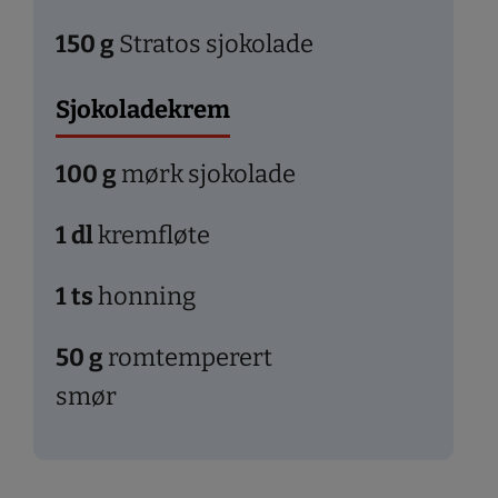
150
g
Stratos sjokolade
Sjokoladekrem
100
g
mørk sjokolade
1
dl
kremfløte
1
ts
honning
50
g
romtemperert
smør