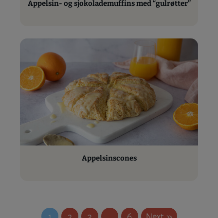
Appelsin- og sjokolademuffins med “gulrøtter”
Appelsinscones
1
2
3
…
6
Next »