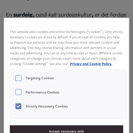
En
surdeig,
også kalt surdeigskultur
,
er det ferdige
resultatet etter endt fermenteringsprosess.
Surdeigen består da gjerne av en kombinasjon av
This website uses cookies and similar technologies (“cookies”). Only strictly
necessary cookies are active by default. If you accept all cookies, you help
melke- og eddiksyrebakterier og noe gjær. En
us improve our services, and we may show you more relevant content and
surdeig
kan gjerne holdes i live over lang tid,
advertising. This may involve sharing information with partners in social
media and advertising. You can at any time accept or reject different cookie
forutsatt at den får nøysomt og jevnlig vedlikehold.
categories, or change your choices. Learn more about each category by
clicking “Cookie settings”. See also our
Privacy and Cookie Policy.
Surdeigsstarter
Targeting Cookies
Når din surdeig endelig er klar, enten hjemmelaget
Performance Cookies
eller bakeklar fra butikken, kan denne benyttes
videre som en
surdeigsstarter
. Hvis man beholder
Strictly Necessary Cookies
en andel av den ferdige surdeigen, kan man bruke
denne som en
surdeigsstarter
for å lage ny
surdeig. Med det menes at beholdt andel av ferdig
Accept necessary only