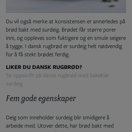
Du vil også merke at konsistensen er annerledes på
brød bakt med surdeig. Brødet får større porer
inni, og oppleves som fuktigere og en smule seigere
å tygge. I dansk rugbrød er surdeig helt nødvendig
for å få stekt brødet ferdig.
LIKER DU DANSK RUGBRØD?
Se oppskrift på dansk rugbrød med bakeklar
surdeig
Fem gode egenskaper
Deig som inneholder surdeig blir smidigere å
arbeide med. Utover dette, har brød bakt med