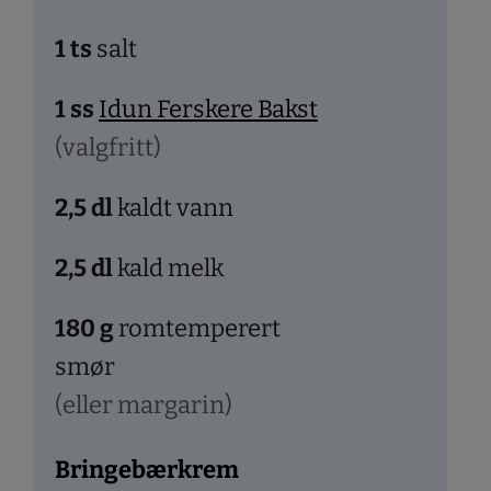
1
ts
salt
1
ss
Idun Ferskere Bakst
(valgfritt)
2,5
dl
kaldt vann
2,5
dl
kald melk
180
g
romtemperert
smør
(eller margarin)
Bringebærkrem