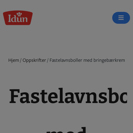
Skip
to
content
Hjem
/
Oppskrifter
/
Fastelavnsboller med bringebærkrem
Fastelavnsbo