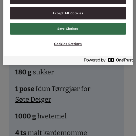
–
+
porsjoner
Accept All Cookies
Save Choices
Ingredienser
Cookies Settings
180
g
sukker
1
pose
Idun Tørrgjær for
Søte Deiger
1000
g
hvetemel
4
ts
malt kardemomme