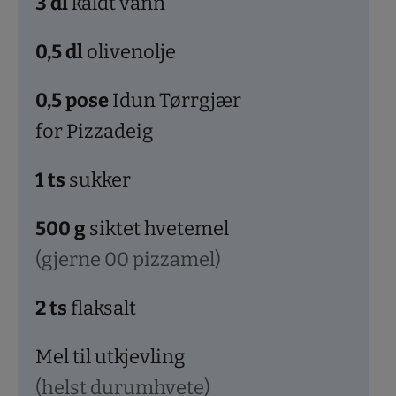
3
dl
kaldt vann
0,5
dl
olivenolje
0,5
pose
Idun Tørrgjær
for Pizzadeig
1
ts
sukker
500
g
siktet hvetemel
(gjerne 00 pizzamel)
2
ts
flaksalt
Mel til utkjevling
(helst durumhvete)