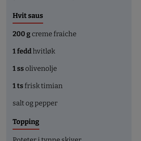
Hvit saus
200
g
creme fraiche
1
fedd
hvitløk
1
ss
olivenolje
1
ts
frisk timian
salt og pepper
Topping
Poteter i tynne skiver