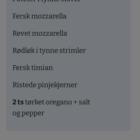
Fersk mozzarella
Revet mozzarella
Rødløk i tynne strimler
Fersk timian
Ristede pinjekjerner
2
ts
tørket oregano + salt
og pepper