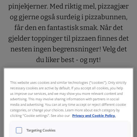
pinjekjerner. Med riktig mel, pizzagjær
og gjerne også surdeig i pizzabunnen,
får den en fantastisk smak. Når det
gjelder toppinger til pizzaen finnes det
nesten ingen begrensninger! Velg det
du liker best - og nyt!
This website uses cookies and similar technologies (“cookies”). Only strictly
necessary cookies are active by default. If you accept all cookies, you help
us improve our services, and we may show you more relevant content and
advertising. This may involve sharing information with partners in social
media and advertising. You can at any time accept or reject different cookie
categories, or change your choices. Learn more about each category by
clicking “Cookie settings”. See also our
Privacy and Cookie Policy.
Targeting Cookies