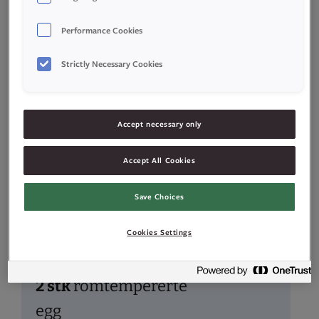
Performance Cookies
Strictly Necessary Cookies
Ingredienser
Accept necessary only
Accept All Cookies
1,2
dl
vann
Save Choices
55
g
meierismør
Cookies Settings
70
g
hvetemel
2
stk
romtempererte
egg