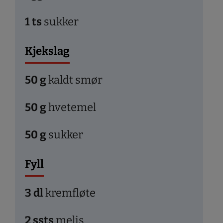
1
ts
sukker
Kjekslag
50
g
kaldt smør
50
g
hvetemel
50
g
sukker
Fyll
3
dl
kremfløte
2
ssts
melis