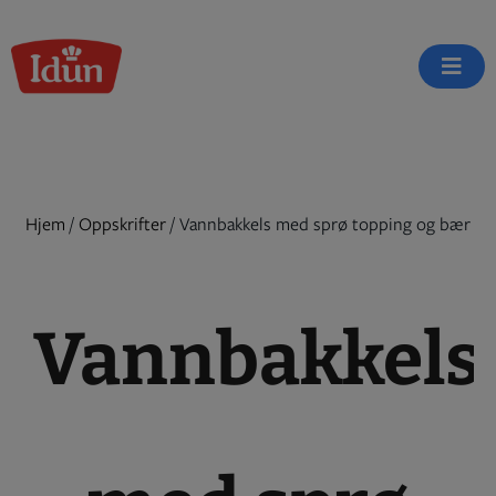
Skip
to
content
Hjem
/
Oppskrifter
/
Vannbakkels med sprø topping og bær
Vannbakkels