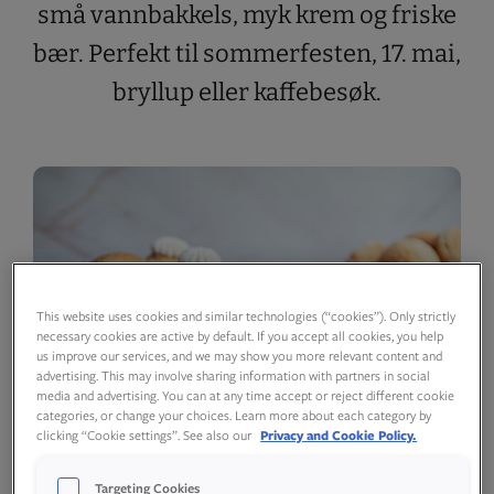
små vannbakkels, myk krem og friske
bær. Perfekt til sommerfesten, 17. mai,
bryllup eller kaffebesøk.
This website uses cookies and similar technologies (“cookies”). Only strictly
necessary cookies are active by default. If you accept all cookies, you help
us improve our services, and we may show you more relevant content and
advertising. This may involve sharing information with partners in social
media and advertising. You can at any time accept or reject different cookie
categories, or change your choices. Learn more about each category by
clicking “Cookie settings”. See also our
Privacy and Cookie Policy.
Targeting Cookies