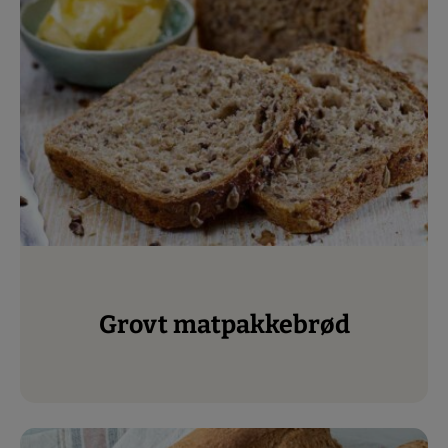
Grovt matpakkebrød