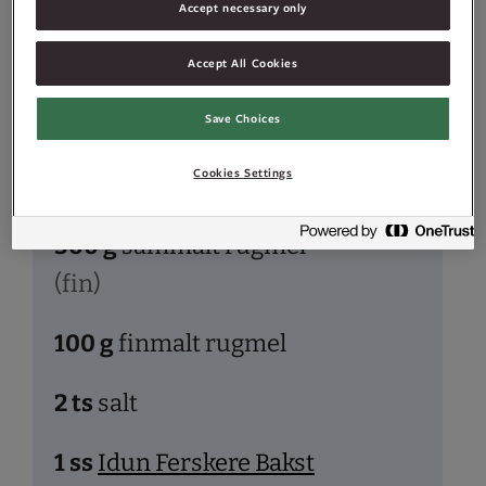
Accept necessary only
1000
g
hvetemel
Accept All Cookies
300
g
sammalt
Save Choices
hvetemel
Cookies Settings
(fin)
300
g
sammalt rugmel
(fin)
100
g
finmalt rugmel
2
ts
salt
1
ss
Idun Ferskere Bakst