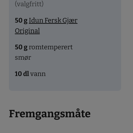
(valgfritt)
50
g
Idun Fersk Gjær
Original
50
g
romtemperert
smør
10
dl
vann
Fremgangsmåte