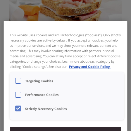
This website uses cookies and similar technologies (“cookies”). Only strictly
necessary cookies are active by default. If you accept all cookies, you help
us improve our services, and we may show you more relevant content and
advertising. This may involve sharing information with partners in social
media and advertising. You can at any time accept or reject different cookie
–
+
porsjoner
categories, or change your choices. Learn more about each category by
clicking “Cookie settings”. See also our
Privacy and Cookie Policy.
Targeting Cookies
Ingredienser
Performance Cookies
Strictly Necessary Cookies
Gjærdeig