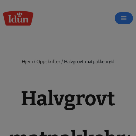
Skip
to
content
Hjem
/
Oppskrifter
/
Halvgrovt matpakkebrød
Halvgrovt