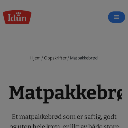
Skip
to
content
Hjem
/
Oppskrifter
/
Matpakkebrød
Matpakkebrø
Et matpakkebrød som er saftig, godt
og uten hele korn, er likt av både store