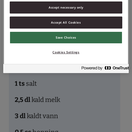
(grov)
Accept necessary only
Accept All Cookies
330
g
hvetemel
Save Choices
55
g
havregryn
Cookies Settings
25
g
Idun Fersk Gjær
Original
1
ts
salt
2,5
dl
kald melk
3
dl
kaldt vann