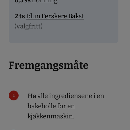
0,5
ss
honning
2
ts
Idun Ferskere Bakst
(valgfritt)
Fremgangsmåte
Ha alle ingrediensene i en
bakebolle for en
kjøkkenmaskin.