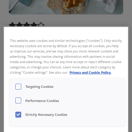
–
+
porsjoner
This website uses cookies and similar technologies (“cookies”). Only strictly
necessary cookies are active by default. If you accept all cookies, you help
us improve our services, and we may show you more relevant content and
advertising. This may involve sharing information with partners in social
media and advertising. You can at any time accept or reject different cookie
Ingredienser
categories, or change your choices. Learn more about each category by
clicking “Cookie settings”. See also our
Privacy and Cookie Policy.
Targeting Cookies
Performance Cookies
165
g
sammalt hvete
(fin)
Strictly Necessary Cookies
165
g
sammalt hvete