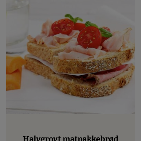
Halvgrovt matpakkebrød