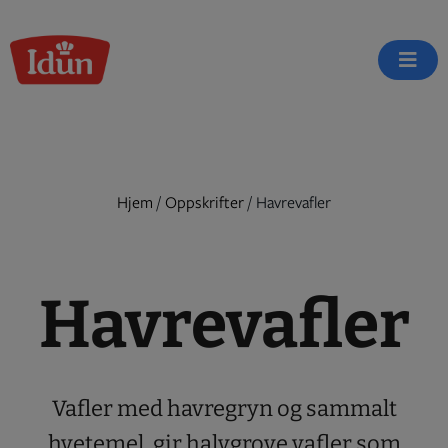
Skip
to
content
Hjem
/
Oppskrifter
/
Havrevafler
Havrevafler
Vafler med havregryn og sammalt
hvetemel, gir halvgrove vafler som