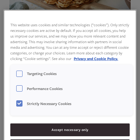
This website uses cookies and similar technologies (“cookies”). Only strictly
necessary cookies are active by default. If you accept all cookies, you help
us improve our services, and we may show you more relevant content and
advertising. This may involve sharing information with partners in social
–
+
media and advertising. You can at any time accept or reject different cookie
porsjoner
categories, or change your choices. Learn more about each category by
clicking “Cookie settings”. See also our
Privacy and Cookie Policy.
Targeting Cookies
Ingredienser
Performance Cookies
Strictly Necessary Cookies
Vaffelrøre
Accept necessary only