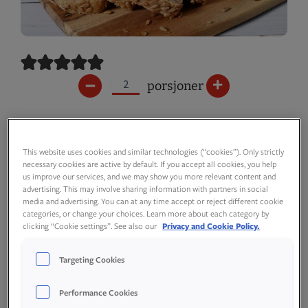
–
+
porsjoner
Ingredienser
This website uses cookies and similar technologies (“cookies”). Only strictly
necessary cookies are active by default. If you accept all cookies, you help
us improve our services, and we may show you more relevant content and
advertising. This may involve sharing information with partners in social
media and advertising. You can at any time accept or reject different cookie
categories, or change your choices. Learn more about each category by
clicking “Cookie settings”. See also our
Privacy and Cookie Policy.
7,5
dl
kaldt vann
Targeting Cookies
12,5
g
Idun Fersk Gjær
Performance Cookies
Original