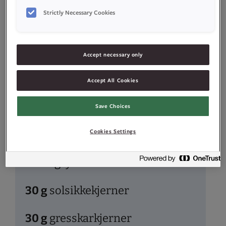
Strictly Necessary Cookies
700
g
hvetemel
100
g
rugmel
Accept necessary only
(fin)
Accept All Cookies
100
g
sammalt hvetemel
Save Choices
(fin)
Cookies Settings
100
g
lettkokte
havregryn
30
g
solsikkekjerner
30
g
gresskarkjerner