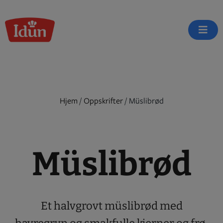
Skip
to
content
Hjem
/
Oppskrifter
/
Müslibrød
Müslibrød
Et halvgrovt müslibrød med