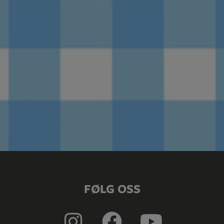
FØLG OSS
I
F
Y