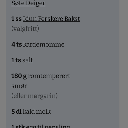
Søte Deiger
1
ss
Idun Ferskere Bakst
(valgfritt)
4
ts
kardemomme
1
ts
salt
180
g
romtemperert
smør
(eller margarin)
5
dl
kald melk
1
stk
egg til pensling