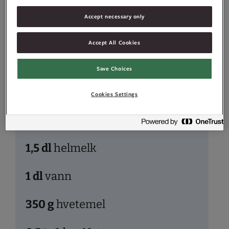
Vaffelrøre
Accept necessary only
Accept All Cookies
2
stk
egg
Save Choices
1
dl
sukker
Cookies Settings
2
dl
skummet
kulturmelk
1,5
dl
helmelk
1
dl
vann
350
g
hvetemel