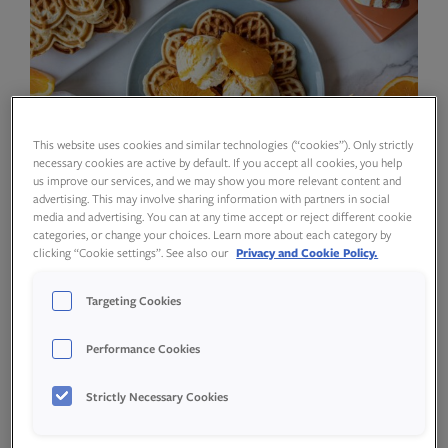
This website uses cookies and similar technologies (“cookies”). Only strictly
necessary cookies are active by default. If you accept all cookies, you help
us improve our services, and we may show you more relevant content and
advertising. This may involve sharing information with partners in social
media and advertising. You can at any time accept or reject different cookie
categories, or change your choices. Learn more about each category by
clicking “Cookie settings”. See also our
Privacy and Cookie Policy.
Targeting Cookies
Ingredienser
Performance Cookies
Strictly Necessary Cookies