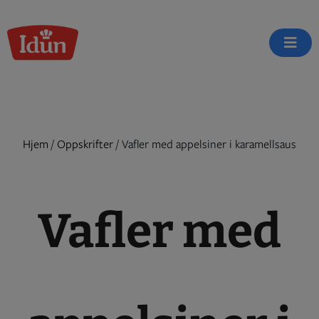
Skip
to
content
Hjem
/
Oppskrifter
/
Vafler med appelsiner i karamellsaus
Vafler med