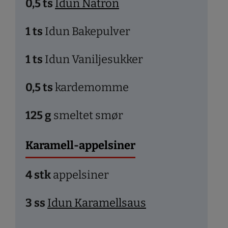
0,5
ts
Idun Natron
1
ts
Idun Bakepulver
1
ts
Idun Vaniljesukker
0,5
ts
kardemomme
125
g
smeltet smør
Karamell-appelsiner
4
stk
appelsiner
3
ss
Idun Karamellsaus