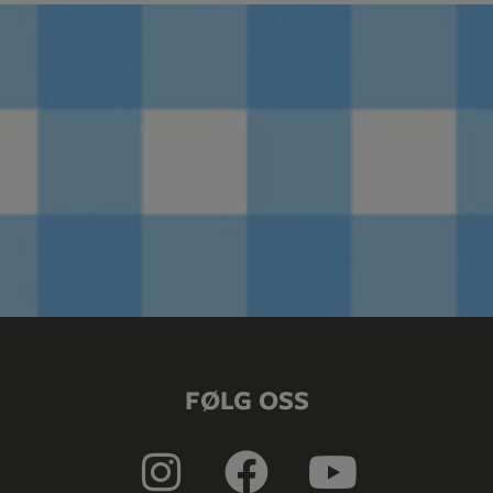
FØLG OSS
I
F
Y