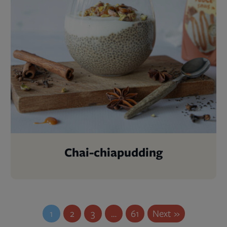
Chai-chiapudding
1
2
3
…
61
Next »