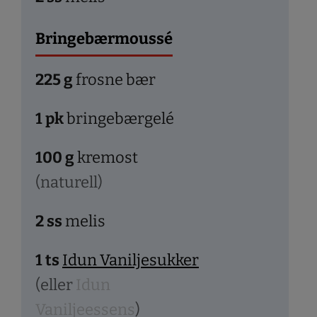
Bringebærmoussé
225
g
frosne bær
1
pk
bringebærgelé
100
g
kremost
(naturell)
2
ss
melis
1
ts
Idun Vaniljesukker
(eller
Idun
Vaniljeessens
)