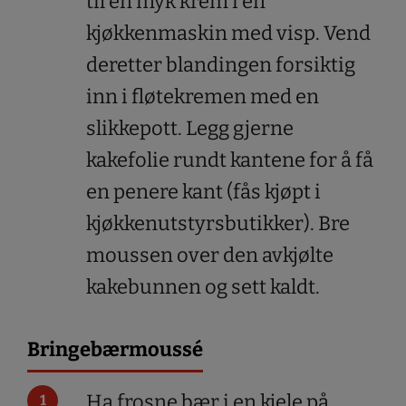
til en myk krem i en
kjøkkenmaskin med visp. Vend
deretter blandingen forsiktig
inn i fløtekremen med en
slikkepott. Legg gjerne
kakefolie rundt kantene for å få
en penere kant (fås kjøpt i
kjøkkenutstyrsbutikker). Bre
moussen over den avkjølte
kakebunnen og sett kaldt.
Bringebærmoussé
Ha frosne bær i en kjele på