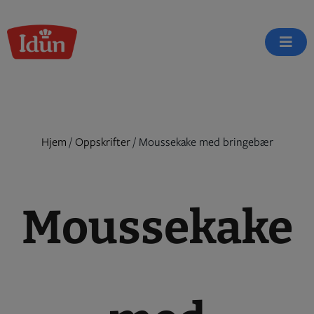
Skip
to
content
Hjem
/
Oppskrifter
/
Moussekake med bringebær
Moussekake