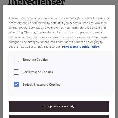
Ingredienser
This website uses cookies and similar technologies (“cookies”). Only strictly
necessary cookies are active by default. If you accept all cookies, you help
us improve our services, and we may show you more relevant content and
advertising. This may involve sharing information with partners in social
Bunn
media and advertising. You can at any time accept or reject different cookie
categories, or change your choices. Learn more about each category by
clicking “Cookie settings”. See also our
Privacy and Cookie Policy.
2
stk
egg
Targeting Cookies
120
g
sukker
Performance Cookies
75
g
hvetemel
Strictly Necessary Cookies
30
g
kakao
Accept necessary only
1,5
ts
Idun Vaniljesukker