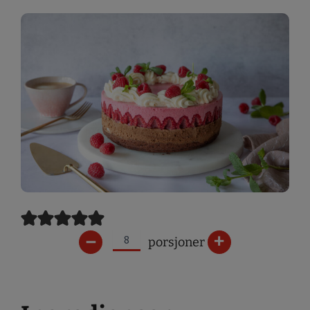
–
+
porsjoner