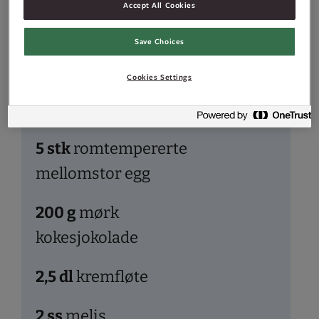
(eller
Idun
Accept All Cookies
Vaniljeessens
)
Save Choices
100
g
smør
Cookies Settings
Sjokolademoussé
5
stk
romtempererte
mellomstor egg
200
g
mørk
kokesjokolade
2,5
dl
kremfløte
2
ss
melis