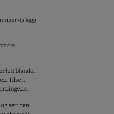
rninger og legg
varme.
r lett blandet.
en. Tilsett
eterningene.
 og sett den