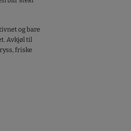
n blir stekt
tivnet og bare
. Avkjøl til
yss, friske