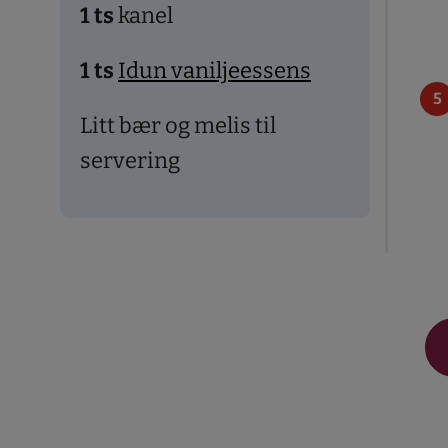
1
ts
kanel
1
ts
Idun vaniljeessens
Litt bær og melis til
servering