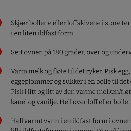
Skjær bollene eller loffskivene i store te
i en liten ildfast form.
Sett ovnen på 180 grader, over og under
Varm melk og fløte til det ryker. Pisk egg,
eggeplommer og sukker i en bolle til det e
Pisk i litt og litt av den varme melken/fløt
kanel og vanilje. Hell over loff eller boll
Hell varmt vann i en ildfast form i ovnen