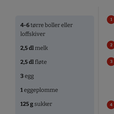
4-6
tørre boller eller
loffskiver
2,5
dl
melk
2,5
dl
fløte
3
egg
1
eggeplomme
125
g
sukker