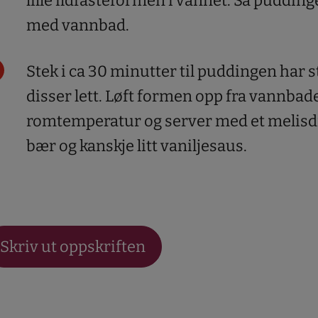
lille ildfasteformen i vannet. Så puddinge
med vannbad.
Stek i ca 30 minutter til puddingen har s
disser lett. Løft formen opp fra vannbadet
romtemperatur og server med et melisdr
bær og kanskje litt vaniljesaus.
Skriv ut oppskriften