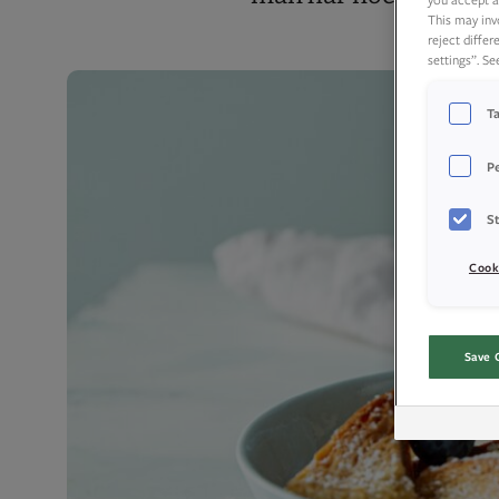
This may inv
reject diffe
settings”. S
T
P
St
Cook
Save 