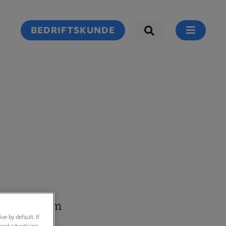
BEDRIFTSKUNDE
t dessert om
e by default. If
and advertising.