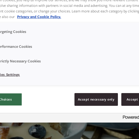
olve sharing information with partners in social media and advertising. You can at any tim
rent cookie categories, or change your choices. Learn more about each category by clickin
ee also our
Privacy and Cookie Policy.
argeting Cookies
erformance Cookies
rictly Necessary Cookies
ies Settings
Choices
Accept necessary only
Accept 