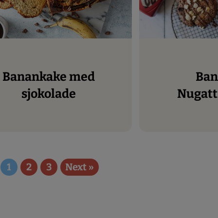
Banankake med
Banan og
sjokolade
Nugatt
1
2
3
Next »