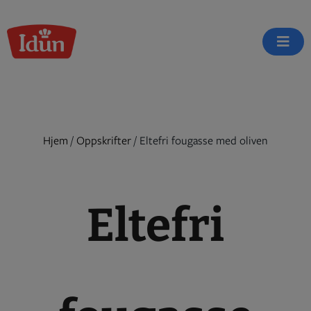
Skip
to
content
Hjem
/
Oppskrifter
/
Eltefri fougasse med oliven
Eltefri