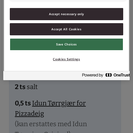
Accept necessary only
Accept All Cookies
Ingredienser
Save Choices
Cookies Settings
480
g
hvetemel
2
ts
salt
0,5
ts
Idun Tørrgjær for
Pizzadeig
(kan erstattes med Idun