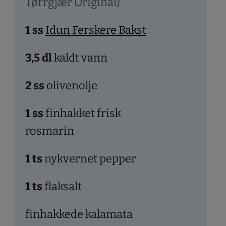
Tørrgjær Original)
1
ss
Idun Ferskere Bakst
3,5
dl
kaldt vann
2
ss
olivenolje
1
ss
finhakket frisk
rosmarin
1
ts
nykvernet pepper
1
ts
flaksalt
finhakkede kalamata