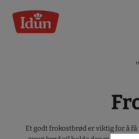
Skip
to
content
H
Fr
Et godt frokostbrød er viktig for å få