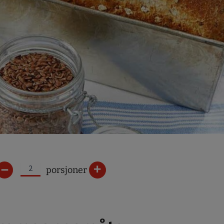
–
+
porsjoner