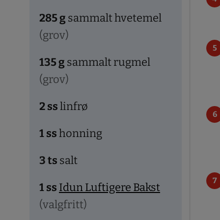
285
g
sammalt hvetemel
(grov)
135
g
sammalt rugmel
(grov)
2
ss
linfrø
1
ss
honning
3
ts
salt
1
ss
Idun Luftigere Bakst
(valgfritt)