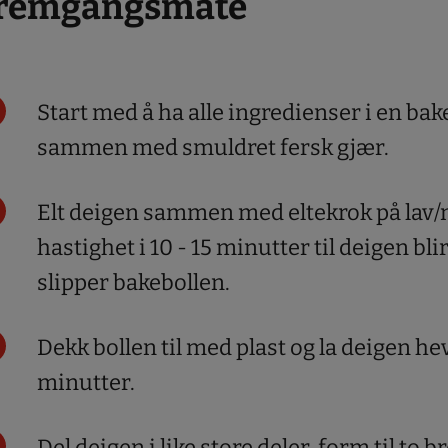
remgangsmåte
Start med å ha alle ingredienser i en bak
sammen med smuldret fersk gjær.
Elt deigen sammen med eltekrok på lav/
hastighet i 10 - 15 minutter til deigen bli
slipper bakebollen.
Dekk bollen til med plast og la deigen hev
minutter.
Del deigen i like store deler, form til to b