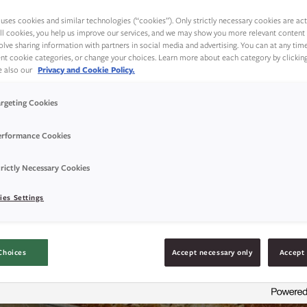
rem til lunsj. Dette er en oppskrift på halvgr
uses cookies and similar technologies (“cookies”). Only strictly necessary cookies are activ
 smør med noen skiver brød til matpakken og
ll cookies, you help us improve our services, and we may show you more relevant content 
olve sharing information with partners in social media and advertising. You can at any tim
rent cookie categories, or change your choices. Learn more about each category by clickin
ee also our
Privacy and Cookie Policy.
argeting Cookies
erformance Cookies
rictly Necessary Cookies
ies Settings
Choices
Accept necessary only
Accept 