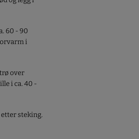
. 60 - 90
 Forvarm i
trø over
le i ca. 40 -
 etter steking.