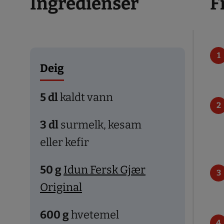
Ingredienser
F
Deig
5
dl
kaldt vann
3
dl
surmelk, kesam
eller kefir
50
g
Idun Fersk Gjær
Original
600
g
hvetemel