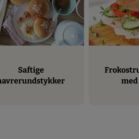
Saftige
Frokostrundstykker
havrerundstykker
med 