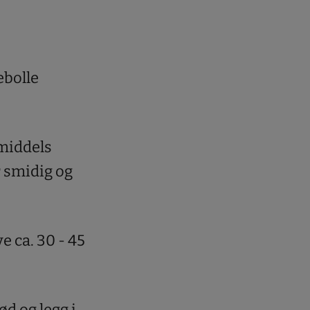
ebolle
middels
r smidig og
e ca. 30 - 45
rød og legg i