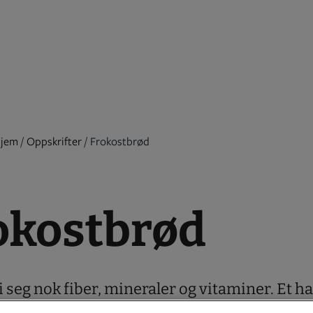
jem
/
Oppskrifter
/
Frokostbrød
okostbrød
 i seg nok fiber, mineraler og vitaminer. Et ha