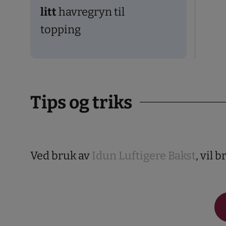
litt
havregryn til
topping
Tips og triks
Ved bruk av
Idun Luftigere Bakst
, vil 