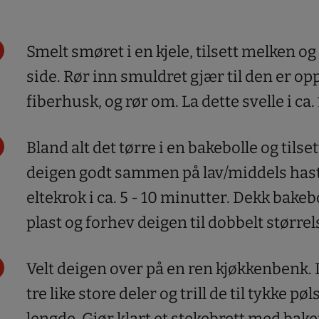
Smelt smøret i en kjele, tilsett melken og s
side. Rør inn smuldret gjær til den er opp
fiberhusk, og rør om. La dette svelle i ca.
Bland alt det tørre i en bakebolle og tilse
deigen godt sammen på lav/middels has
eltekrok i ca. 5 - 10 minutter. Dekk bakeb
plast og forhev deigen til dobbelt størrel
Velt deigen over på en ren kjøkkenbenk. 
tre like store deler og trill de til tykke pøl
lengde. Gjør klart et stekebrett med bake