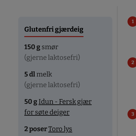
Glutenfri gjærdeig
150
g
smør
(gjerne laktosefri)
5
dl
melk
(gjerne laktosefri)
50
g
Idun - Fersk gjær
for søte deiger
2
poser
Toro lys