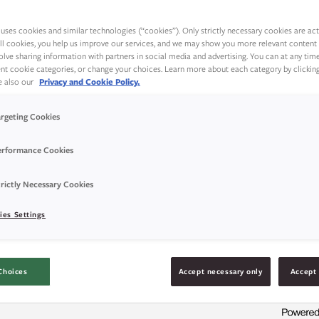
smaken!
uses cookies and similar technologies (“cookies”). Only strictly necessary cookies are activ
ll cookies, you help us improve our services, and we may show you more relevant content 
olve sharing information with partners in social media and advertising. You can at any tim
rent cookie categories, or change your choices. Learn more about each category by clickin
ee also our
Privacy and Cookie Policy.
argeting Cookies
erformance Cookies
rictly Necessary Cookies
ies Settings
Choices
Accept necessary only
Accept 