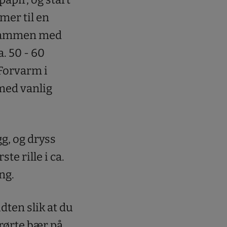
rmer til en
e sammen med
a. 50 - 60
 Forvarm i
med vanlig
g, og dryss
e rille i ca.
ng.
dten slik at du
 rørte bær på