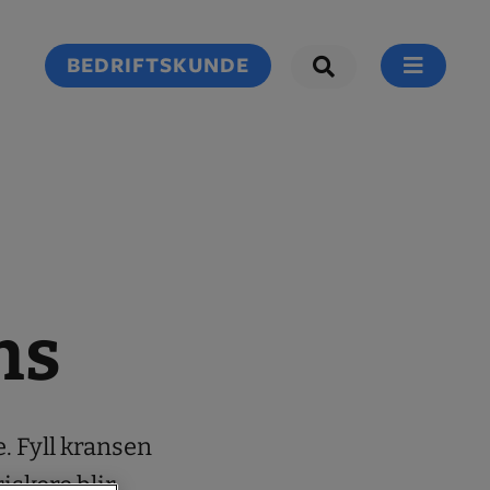
BEDRIFTSKUNDE
ns
e. Fyll kransen
riskere blir