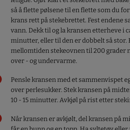
så å flette pølsene til en flette som du fo
krans rett på stekebrettet. Fest enden
vann. Dekk til og la kransen etterheve i c
minutter, eller til den er dobbelt så stor.
mellomtiden stekeovnen til 200 grader 
over - og undervarme.
Pensle kransen med et sammenvispet eg
over perlesukker. Stek kransen på midterst
10 - 15 minutter. Avkjøl på rist etter steki
Når kransen er avkjølt, del kransen på mi
får en bunn og en topp. Ha syltetøy eller