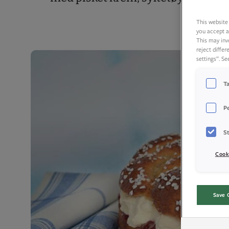
This website 
you accept a
This may inv
reject diffe
settings”. S
T
P
St
Cook
Save 