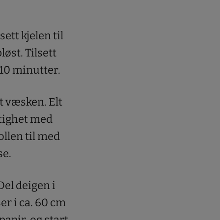
ett kjelen til
løst. Tilsett
 10 minutter.
tt væsken. Elt
tighet med
ollen til med
se.
Del deigen i
ser i ca. 60 cm
papir, og start