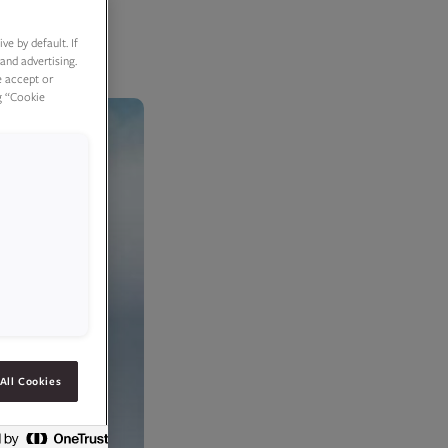
e by default. If
and advertising.
e accept or
g “Cookie
All Cookies