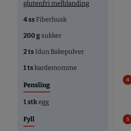
glutenfri melblanding
4
ss
Fiberhusk
200
g
sukker
2
ts
Idun Bakepulver
1
ts
kardemomme
Pensling
1
stk
egg
Fyll