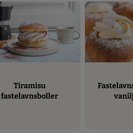
Tiramisu
Fastelavnsboller med
fastelavnsboller
vani