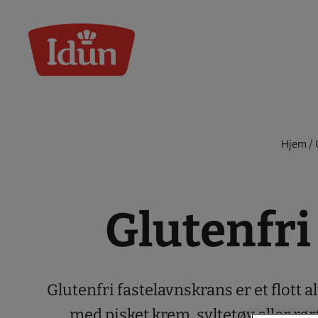
Skip
to
content
Hjem
/
Glutenfri
Glutenfri fastelavnskrans er et flott a
med pisket krem, syltetøy eller rørt