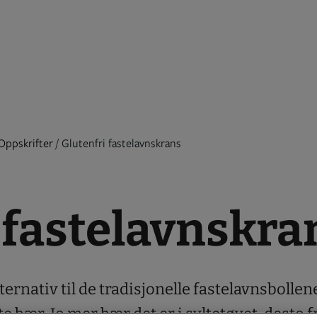
Oppskrifter
/
Glutenfri fastelavnskrans
 fastelavnskra
lternativ til de tradisjonelle fastelavnsbollen
e bær. Jo mer bær det er i syltetøyet, desto f