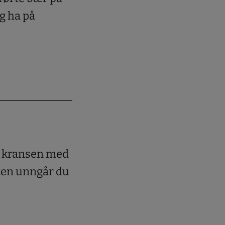
g ha på
pp kransen med
ten unngår du