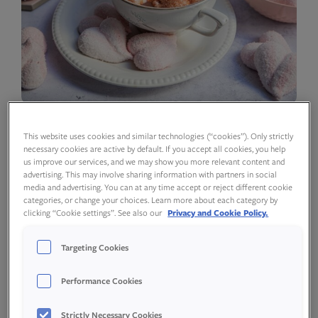
This website uses cookies and similar technologies (“cookies”). Only strictly
necessary cookies are active by default. If you accept all cookies, you help
us improve our services, and we may show you more relevant content and
advertising. This may involve sharing information with partners in social
media and advertising. You can at any time accept or reject different cookie
Ingredienser
categories, or change your choices. Learn more about each category by
clicking “Cookie settings”. See also our
Privacy and Cookie Policy.
Targeting Cookies
Performance Cookies
Marshmallows
Strictly Necessary Cookies