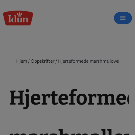
Skip
to
content
Hjem
/
Oppskrifter
/
Hjerteformede marshmallows
Hjerteforme