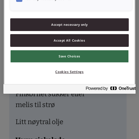
9
ark
gelatin
1,5
dl
vann
Accept necessary only
Accept All Cookies
300
g
sukker
Save Choices
90
g
eggehvite
Cookies Settings
1
ts
Idun Vaniljeessens
Finkornet sukker eller
melis til strø
Litt nøytral olje