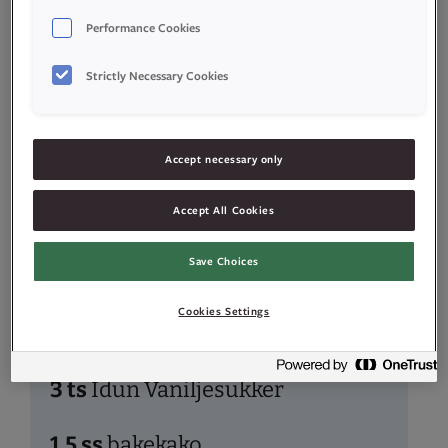
Performance Cookies
600
g
sukker
Strictly Necessary Cookies
800
g
hvetemel
6
ts
kanel
Accept necessary only
Accept All Cookies
Sjokoladeglasur
Save Choices
75
g
smeltet smør
Cookies Settings
350
g
melis
3
ts
Idun Vaniljesukker
1,5
ss
bakekako