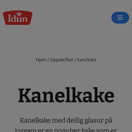
Skip
to
content
Hjem
/
Oppskrifter
/
Kanelkake
Kanelkake
Kanelkake med deilig glasur på
toppen er en populær kake som er