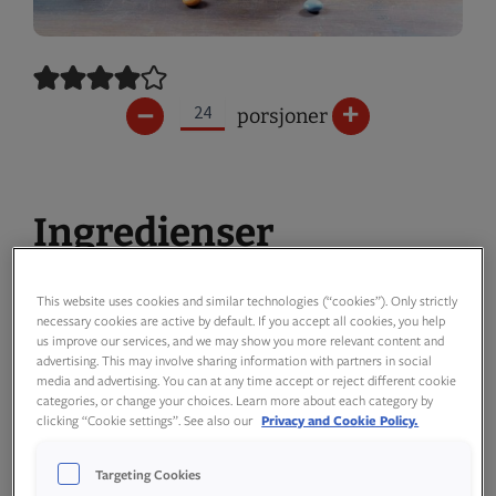
–
+
porsjoner
Ingredienser
This website uses cookies and similar technologies (“cookies”). Only strictly
necessary cookies are active by default. If you accept all cookies, you help
us improve our services, and we may show you more relevant content and
advertising. This may involve sharing information with partners in social
125
g
smør
media and advertising. You can at any time accept or reject different cookie
categories, or change your choices. Learn more about each category by
clicking “Cookie settings”. See also our
Privacy and Cookie Policy.
1
liter
kulturmelk
Targeting Cookies
4
ts
Idun Natron