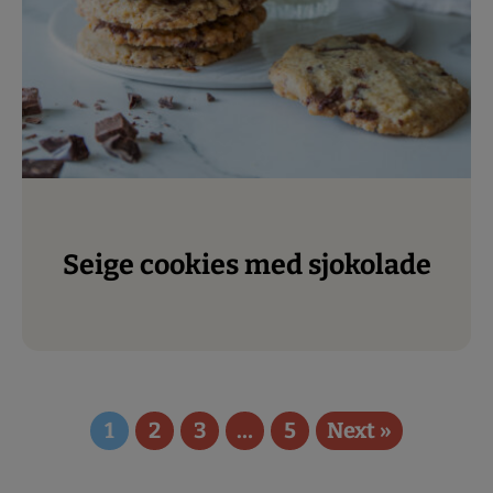
Seige cookies med sjokolade
1
2
3
…
5
Next »