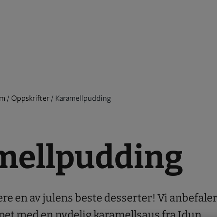
em
/
Oppskrifter
/
Karamellpudding
mellpudding
en av julens beste desserter! Vi anbefaler
pet med en nydelig karamellsaus fra Idun.