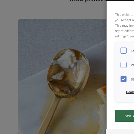
This website 
you accept a
This may inv
reject diffe
settings”. S
T
P
St
Cook
Save 