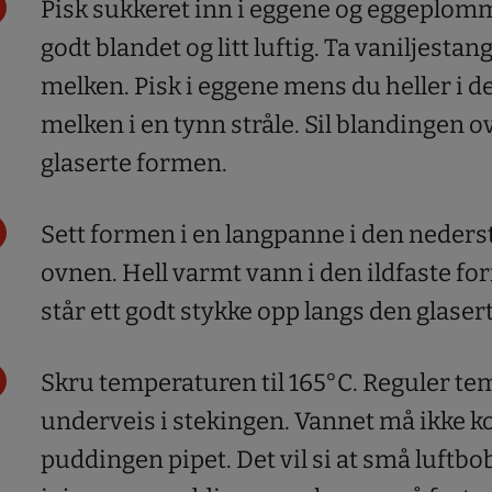
Pisk sukkeret inn i eggene og eggeplomme
godt blandet og litt luftig. Ta vaniljestan
melken. Pisk i eggene mens du heller i 
melken i en tynn stråle. Sil blandingen o
glaserte formen.
Sett formen i en langpanne i den neders
ovnen. Hell varmt vann i den ildfaste fo
står ett godt stykke opp langs den glase
Skru temperaturen til 165°C. Reguler t
underveis i stekingen. Vannet må ikke ko
puddingen pipet. Det vil si at små luftbo