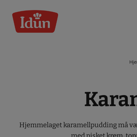
Skip
to
content
Hj
Kara
Hjemmelaget karamellpudding må være 
med pisket krem, top