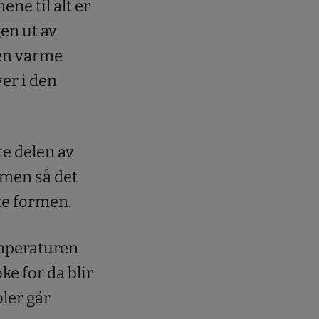
ne til alt er
gen ut av
den varme
ver i den
te delen av
rmen så det
rte formen.
emperaturen
ke for da blir
bler går