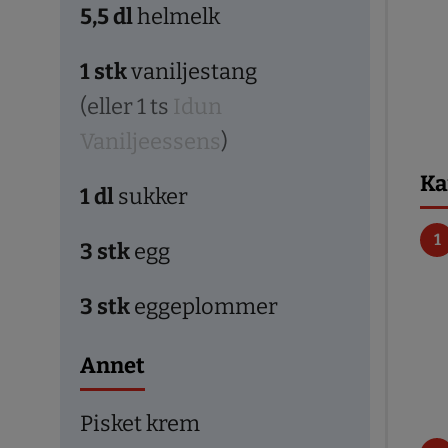
5,5
dl
helmelk
1
stk
vaniljestang
(eller 1 ts
Idun
Vaniljeessens
)
Ka
1
dl
sukker
3
stk
egg
3
stk
eggeplommer
Annet
Pisket krem