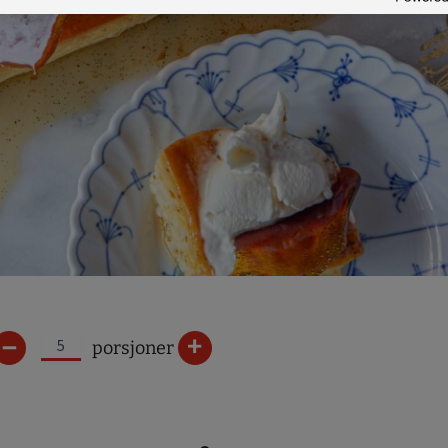
–
+
porsjoner