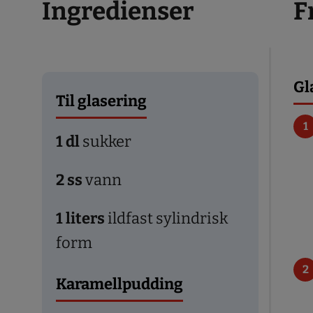
Ingredienser
F
Gl
Til glasering
1
dl
sukker
2
ss
vann
1
liters
ildfast sylindrisk
form
Karamellpudding