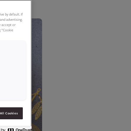
e by default. If
and advertising.
e accept or
g “Cookie
All Cookies