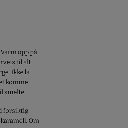
. Varm opp på
veis til alt
ge. Ikke la
n det komme
l smelte.
 forsiktig
v karamell. Om