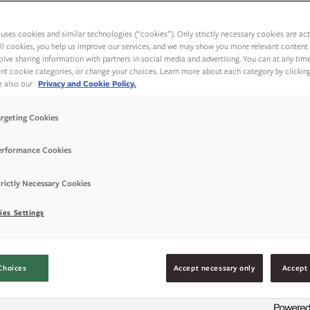
uses cookies and similar technologies (“cookies”). Only strictly necessary cookies are activ
ll cookies, you help us improve our services, and we may show you more relevant content 
olve sharing information with partners in social media and advertising. You can at any tim
rent cookie categories, or change your choices. Learn more about each category by clickin
ee also our
Privacy and Cookie Policy.
argeting Cookies
erformance Cookies
rictly Necessary Cookies
ies Settings
Choices
Accept necessary only
Accept 