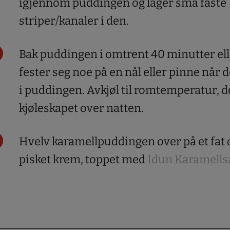
igjennom puddingen og lager små faste
striper/kanaler i den.
Bak puddingen i omtrent 40 minutter eller
fester seg noe på en nål eller pinne når d
i puddingen. Avkjøl til romtemperatur, dek
kjøleskapet over natten.
Hvelv karamellpuddingen over på et fat
pisket krem, toppet med
Idun Karamells