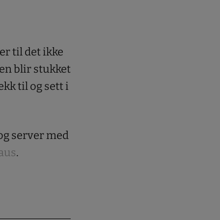
 til det ikke
en blir stukket
k til og sett i
 og server med
aus
.