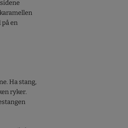
e sidene
r karamellen
d på en
ene. Ha stang,
ken ryker.
ljestangen