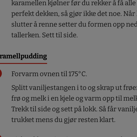
karamellen kjølner før du rekker å få all
perfekt dekken, så gjør ikke det noe. Nå
slutter å renne setter du formen opp ne
tallerken. Sett til side.
ramellpudding
Forvarm ovnen til 175°C.
Splitt vaniljestangen i to og skrap ut frø
frø og melk i en kjele og varm opp til mel
Trekk til side og sett på lokk. Så får vani
trukket mens du gjør resten klart.