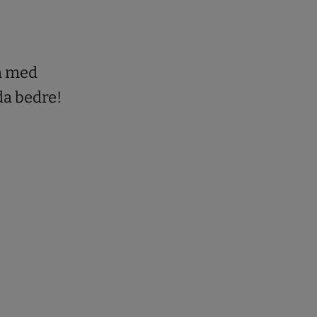
n med
da bedre!