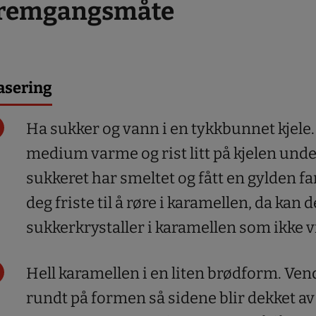
remgangsmåte
asering
Ha sukker og vann i en tykkbunnet kjele
medium varme og rist litt på kjelen under
sukkeret har smeltet og fått en gylden far
deg friste til å røre i karamellen, da ka
sukkerkrystaller i karamellen som ikke vi
Hell karamellen i en liten brødform. Vend
rundt på formen så sidene blir dekket a