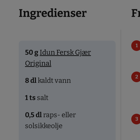
Ingredienser
F
50
g
Idun Fersk Gjær
Original
8
dl
kaldt vann
1
ts
salt
0,5
dl
raps- eller
solsikkeolje