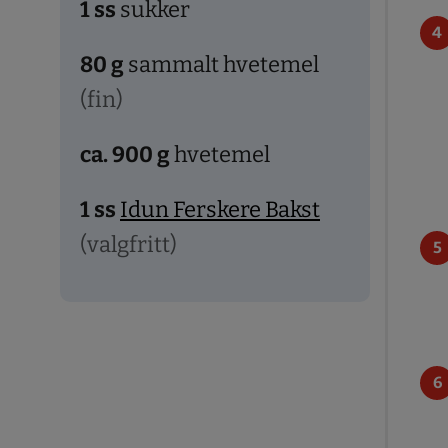
1
ss
sukker
80
g
sammalt hvetemel
(fin)
ca. 900
g
hvetemel
1
ss
Idun Ferskere Bakst
(valgfritt)