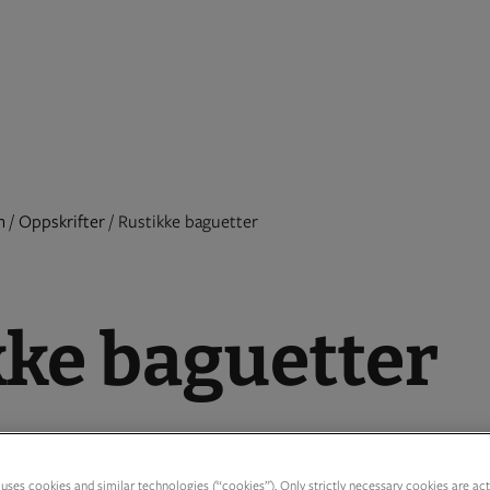
m
/
Oppskrifter
/
Rustikke baguetter
kke baguetter
g å få til. Det eneste man trenger å gjøre er 
uses cookies and similar technologies (“cookies”). Only strictly necessary cookies are activ