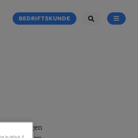
BEDRIFTSKUNDE
å forme deigen
e by default. If