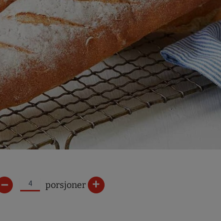
–
+
porsjoner