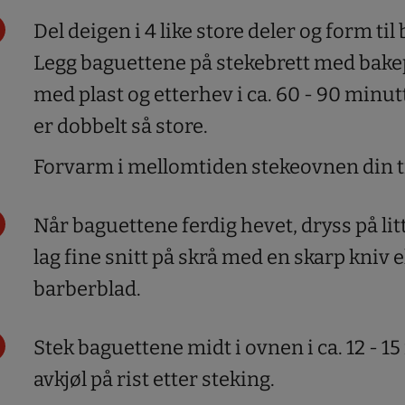
Del deigen i 4 like store deler og form til
Legg baguettene på stekebrett med bakep
med plast og etterhev i ca. 60 - 90 minutte
er dobbelt så store.
Forvarm i mellomtiden stekeovnen din ti
Når baguettene ferdig hevet, dryss på li
lag fine snitt på skrå med en skarp kniv el
barberblad.
Stek baguettene midt i ovnen i ca. 12 - 1
avkjøl på rist etter steking.