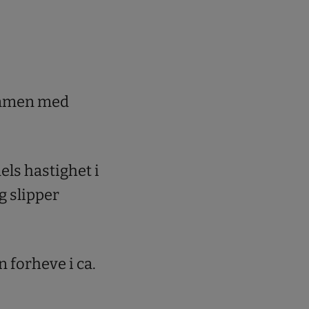
sammen med
ls hastighet i
g slipper
n forheve i ca.