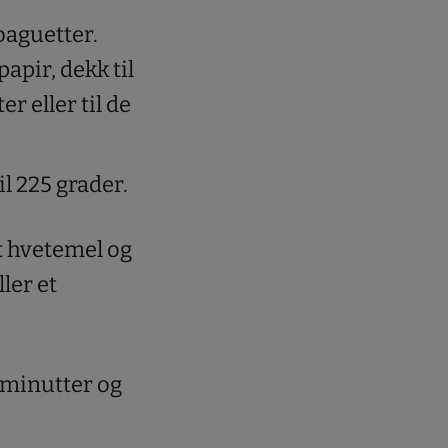
 baguetter.
apir, dekk til
r eller til de
l 225 grader.
tt hvetemel og
ler et
5 minutter og