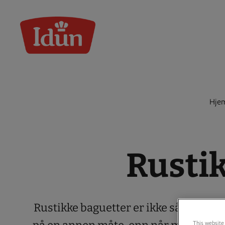
Skip
to
content
Hje
Rusti
Rustikke baguetter er ikke så vanskeli
This website 