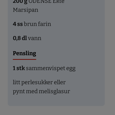
200
g
ODENSE Ekte
Marsipan
4
ss
brun farin
0,8
dl
vann
Pensling
1
stk
sammenvispet egg
litt perlesukker eller
pynt med melisglasur