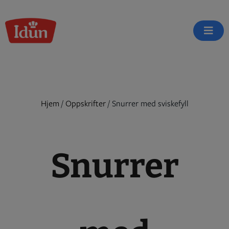
Skip
to
content
Hjem
/
Oppskrifter
/
Snurrer med sviskefyll
Snurrer