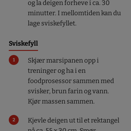
og la deigen forheve i ca. 30
minutter. I mellomtiden kan du
lage sviskefyllet.
Sviskefyll
Skjær marsipanen opp i
treninger og ha i en
foodprosessor sammen med
svisker, brun farin og vann.
Kjør massen sammen.
Kjevle deigen ut til et rektangel
på ca. 55 x 30 cm. Smør