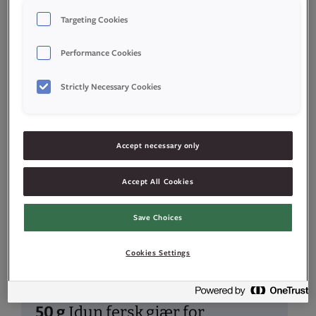
Targeting Cookies
Gjærdeig
Performance Cookies
Strictly Necessary Cookies
1000
g
hvetemel
150
g
sukker
Accept necessary only
1
ts
salt
Accept All Cookies
2
ts
kardemomme
Save Choices
1
ss
Idun Ferskere Bakst
Cookies Settings
(valgfritt)
50
g
Idun fersk gjær for