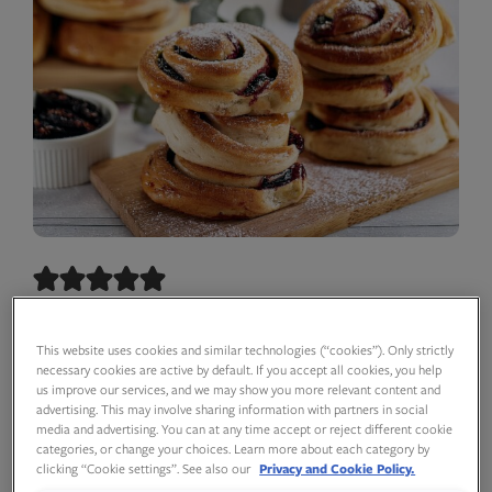
–
+
porsjoner
This website uses cookies and similar technologies (“cookies”). Only strictly
necessary cookies are active by default. If you accept all cookies, you help
us improve our services, and we may show you more relevant content and
advertising. This may involve sharing information with partners in social
Ingredienser
media and advertising. You can at any time accept or reject different cookie
categories, or change your choices. Learn more about each category by
clicking “Cookie settings”. See also our
Privacy and Cookie Policy.