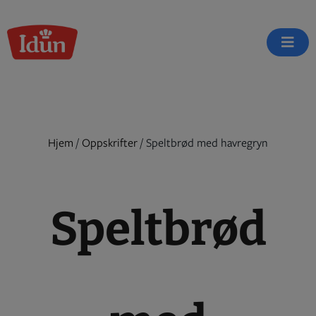
Skip
to
content
Hjem
/
Oppskrifter
/
Speltbrød med havregryn
Speltbrød