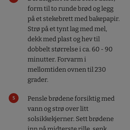
form til to runde brød og legg
på et stekebrett med bakepapir.
Strø på et tynt lag med mel,
dekk med plast og hev til
dobbelt størrelse i ca. 60 - 90
minutter. Forvarm i
mellomtiden ovnen til 230
grader.
Pensle brødene forsiktig med
vann og strø over litt
solsikkekjerner. Sett brødene
inn på midterste rille, senk