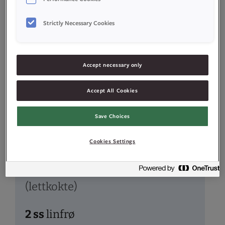
Strictly Necessary Cookies
300
g
sammalt speltmel
Accept necessary only
300
g
siktet speltmel
Accept All Cookies
1,5
ts
salt
Save Choices
2
ss
kruskakli
Cookies Settings
1
dl
havregryn
(lettkokte)
2
ss
linfrø