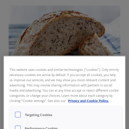
This website uses cookies and similar technologies (“cookies”). Only strictly
necessary cookies are active by default. If you accept all cookies, you help
us improve our services, and we may show you more relevant content and
advertising. This may involve sharing information with partners in social
media and advertising. You can at any time accept or reject different cookie
–
+
porsjoner
categories, or change your choices. Learn more about each category by
clicking “Cookie settings”. See also our
Privacy and Cookie Policy.
Targeting Cookies
Ingredienser
Performance Cookies