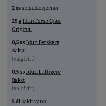
2
ss
solsikkekjerner
25
g
Idun Fersk Gjær
Original
0,5
ss
Idun Ferskere
Bakst
(valgfritt)
0,5
ss
Idun Luftigere
Bakst
(valgfritt)
5
dl
kaldt vann