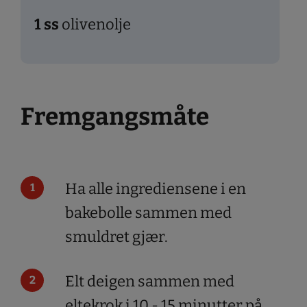
1
ss
olivenolje
Fremgangsmåte
Ha alle ingrediensene i en
bakebolle sammen med
smuldret gjær.
Elt deigen sammen med
eltekrok i 10 - 15 minutter på