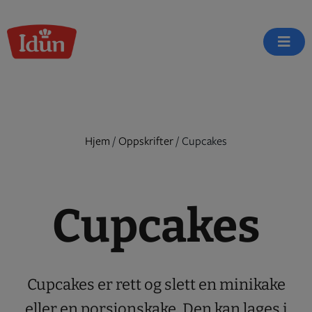
Skip
to
content
Hjem
/
Oppskrifter
/
Cupcakes
Cupcakes
Cupcakes er rett og slett en minikake
eller en porsjonskake. Den kan lages i