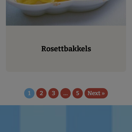
Rosettbakkels
1
2
3
…
5
Next »