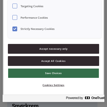
romtempererte egg
Targeting Cookies
180
g
sukker
Performance Cookies
Strictly Necessary Cookies
180
g
hvetemel
2,5
ts
Idun Bakepulver
Accept necessary only
0,5
ts
Idun
Accept All Cookies
Vaniljeessens
Save Choices
50
g
smør
Cookies Settings
1
dl
melk
Smørkrem