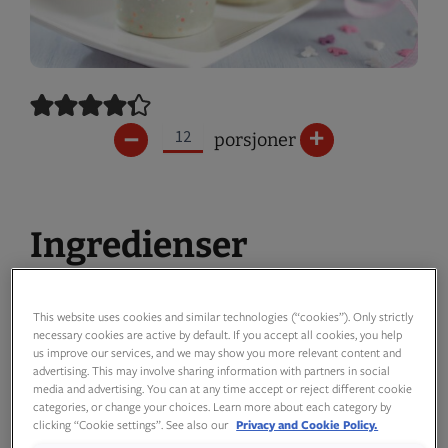
–
+
porsjoner
Ingredienser
This website uses cookies and similar technologies (“cookies”). Only strictly
necessary cookies are active by default. If you accept all cookies, you help
us improve our services, and we may show you more relevant content and
Muffinsrøre
advertising. This may involve sharing information with partners in social
media and advertising. You can at any time accept or reject different cookie
categories, or change your choices. Learn more about each category by
clicking “Cookie settings”. See also our
Privacy and Cookie Policy.
2
stk
mellomstore