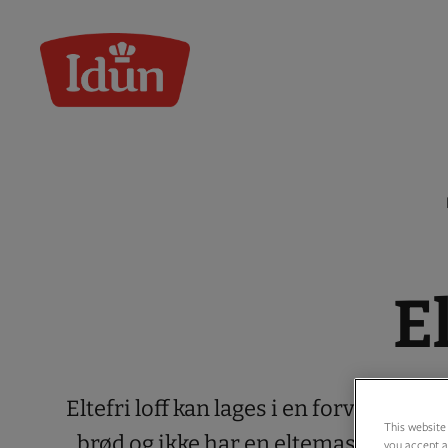
Skip
to
content
El
Eltefri loff kan lages i en forvarmet g
This website 
brød og ikke har en eltemaskin til rådi
you accept a