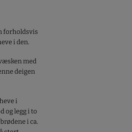
n forholdsvis
heve i den.
d væsken med
Denne deigen
rheve i
d og legg i to
brødene i ca.
å stort.