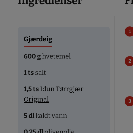
Ingredienser
F
Gjærdeig
600
g
hvetemel
1
ts
salt
1,5
ts
Idun Tørrgjær
Original
5
dl
kaldt vann
0,25
dl
olivenolje