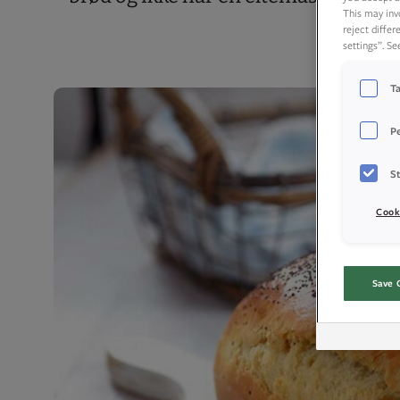
This may inv
reject diffe
settings”. S
T
P
St
Cook
Save 