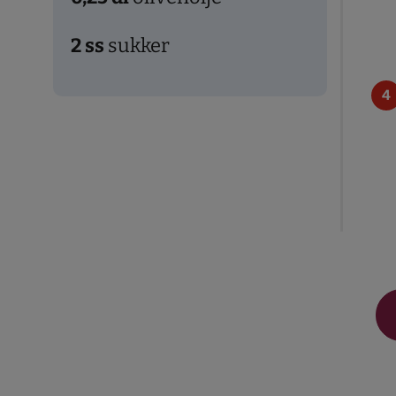
2
ss
sukker