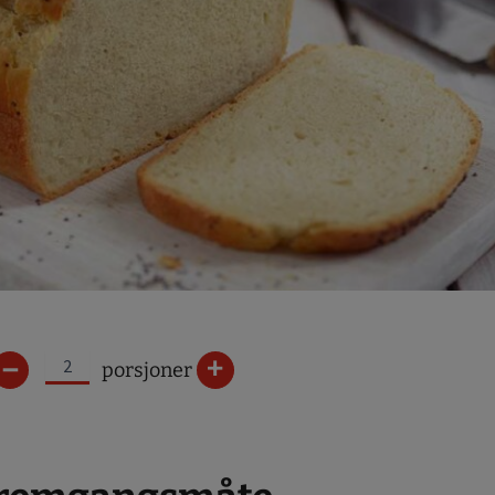
–
+
porsjoner