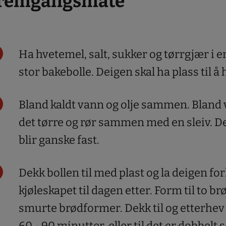
remgangsmåte
Ha hvetemel, salt, sukker og tørrgjær i e
stor bakebolle. Deigen skal ha plass til å 
Bland kaldt vann og olje sammen. Blan
det tørre og rør sammen med en sleiv. 
blir ganske fast.
Dekk bollen til med plast og la deigen fo
kjøleskapet til dagen etter. Form til to brø
smurte brødformer. Dekk til og etterhev 
60 - 90 minutter, eller til det er dobbelt s