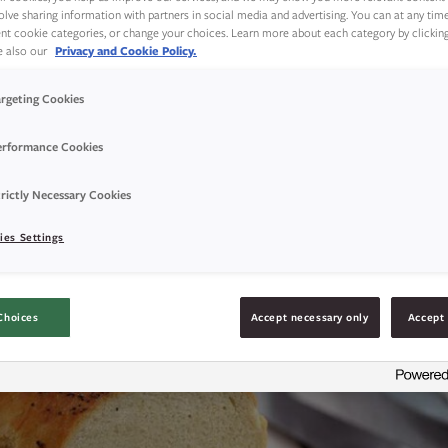
olve sharing information with partners in social media and advertising. You can at any tim
deigen for hånd.
rent cookie categories, or change your choices. Learn more about each category by clickin
ee also our
Privacy and Cookie Policy.
argeting Cookies
erformance Cookies
rictly Necessary Cookies
ies Settings
Choices
Accept necessary only
Accept 