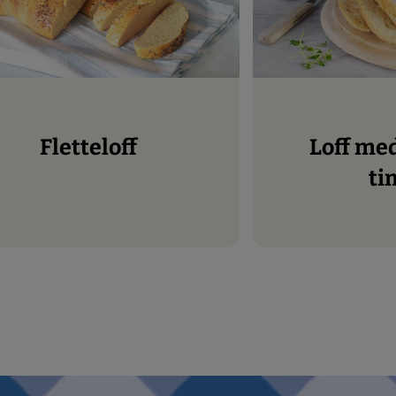
Fletteloff
Loff med sitron og
ti