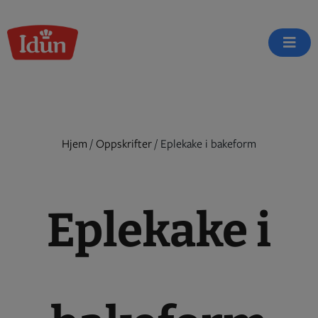
Skip
to
content
Hjem
/
Oppskrifter
/
Eplekake i bakeform
Eplekake i