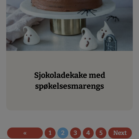
Sjokoladekake med
spøkelsesmarengs
«
1
2
3
4
5
Next