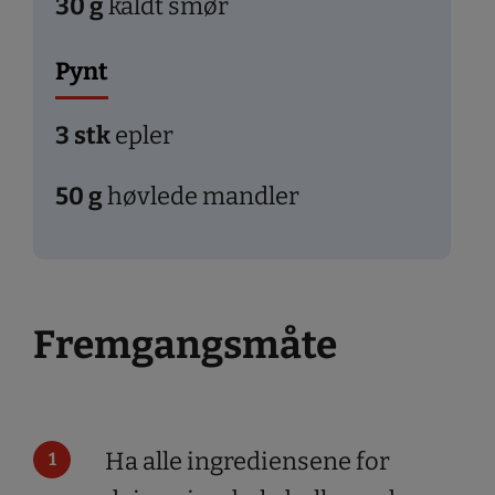
30
g
kaldt smør
Pynt
3
stk
epler
50
g
høvlede mandler
Fremgangsmåte
Ha alle ingrediensene for