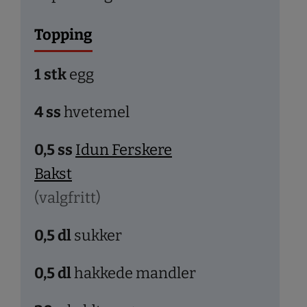
Topping
1
stk
egg
4
ss
hvetemel
0,5
ss
Idun Ferskere
Bakst
(valgfritt)
0,5
dl
sukker
0,5
dl
hakkede mandler