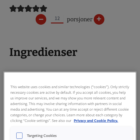
–
+
porsjoner
Ingredienser
This website uses cookies and similar technologies (“cookies”). Only strictly
40
g
romtemperert
necessary cookies are active by default. If you accept all cookies, you help
us improve our services, and we may show you more relevant content and
smør
advertising. This may involve sharing information with partners in social
media and advertising. You can at any time accept or reject different cookie
(eller margarin)
categories, or change your choices. Learn more about each category by
clicking “Cookie settings”. See also our
Privacy and Cookie Policy.
1,5
dl
kald melk
Targeting Cookies