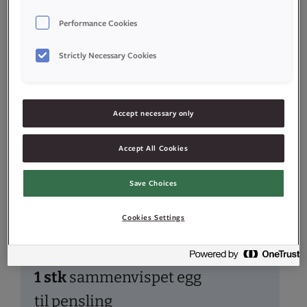
30
g
Idun Fersk Gjær for
Performance Cookies
Søte Deiger
Strictly Necessary Cookies
0,5
ss
Idun Ferskere
Bakst
Accept necessary only
(valgfritt)
Accept All Cookies
0,25
ts
salt
Save Choices
2
ss
sukker
Cookies Settings
270
g
hvetemel
1
stk
sammenvispet egg
til pensling