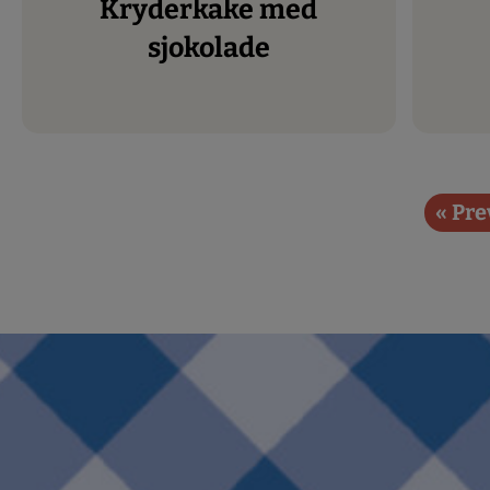
Kryderkake med
sjokolade
« Pre