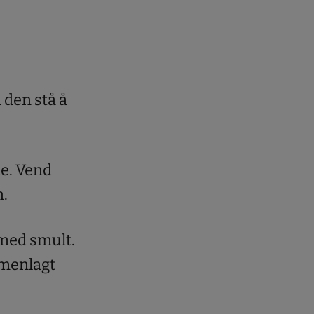
 den stå å
le. Vend
.
 med smult.
mmenlagt