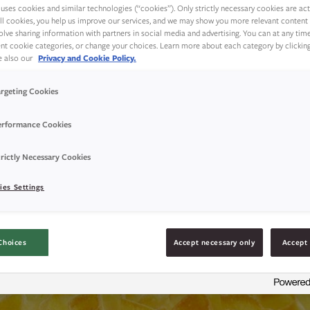
uses cookies and similar technologies (“cookies”). Only strictly necessary cookies are activ
e. Servér gjerne rosettene sammen med en g
ll cookies, you help us improve our services, and we may show you more relevant content 
olve sharing information with partners in social media and advertising. You can at any tim
et smaker ekstra godt.
rent cookie categories, or change your choices. Learn more about each category by clickin
ee also our
Privacy and Cookie Policy.
argeting Cookies
erformance Cookies
rictly Necessary Cookies
ies Settings
Choices
Accept necessary only
Accept 