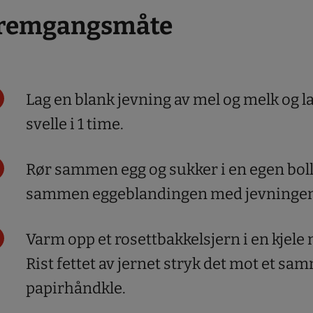
remgangsmåte
Lag en blank jevning av mel og melk og la
svelle i 1 time.
Rør sammen egg og sukker i en egen bol
sammen eggeblandingen med jevningen
Varm opp et rosettbakkelsjern i en kjele
Rist fettet av jernet stryk det mot et sa
papirhåndkle.