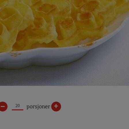
–
+
porsjoner