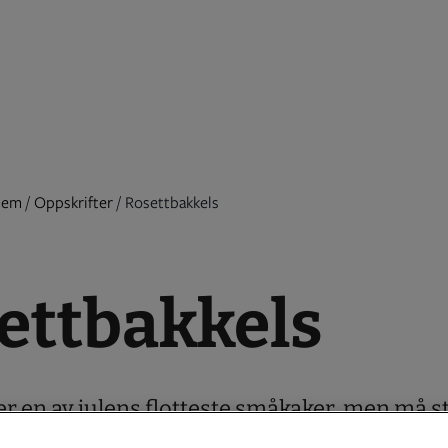
jem
/
Oppskrifter
/
Rosettbakkels
ettbakkels
r en av julens flotteste småkaker, men må st
 i den oppvarmede smulten , duppes i røra og