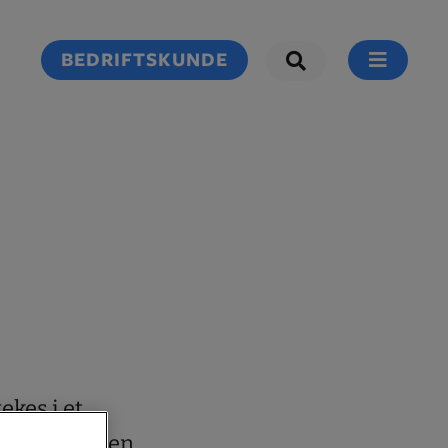
BEDRIFTSKUNDE
ekes i et
 stekes i den