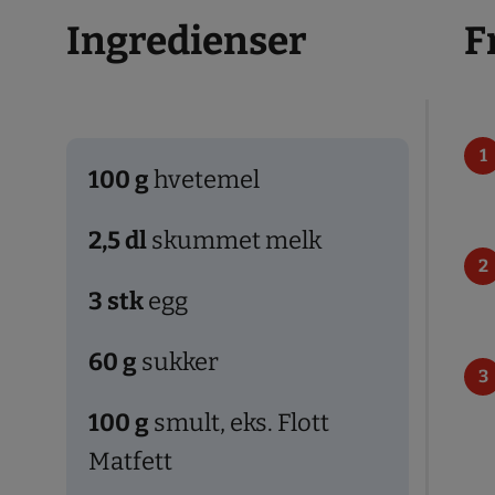
Ingredienser
F
100
g
hvetemel
2,5
dl
skummet melk
3
stk
egg
60
g
sukker
100
g
smult, eks. Flott
Matfett