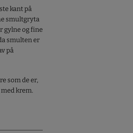
rste kant på
rme smultgryta
r gylne og fine
 da smulten er
av på
re som de er,
ig med krem.