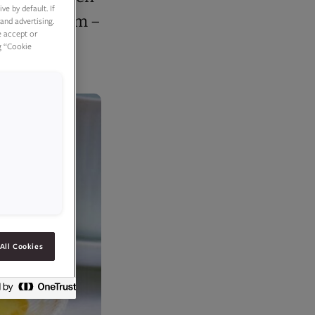
e by default. If
od multekrem –
and advertising.
e accept or
g “Cookie
All Cookies