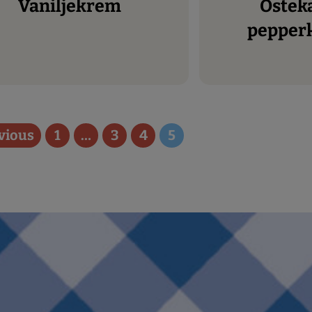
Vaniljekrem
Ostekake med
pepper
vious
1
…
3
4
5