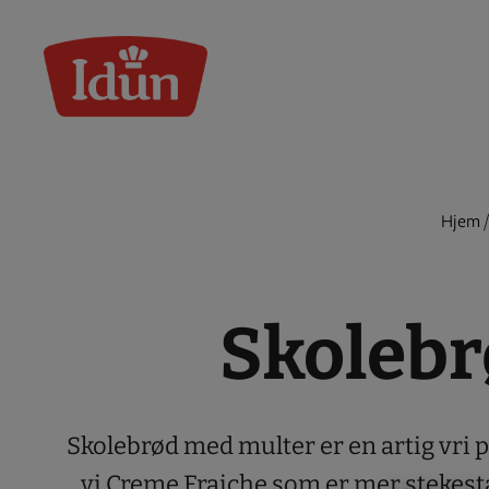
Skip
to
content
Hjem
Skolebr
Skolebrød med multer er en artig vri p
vi Creme Fraiche som er mer stekesta