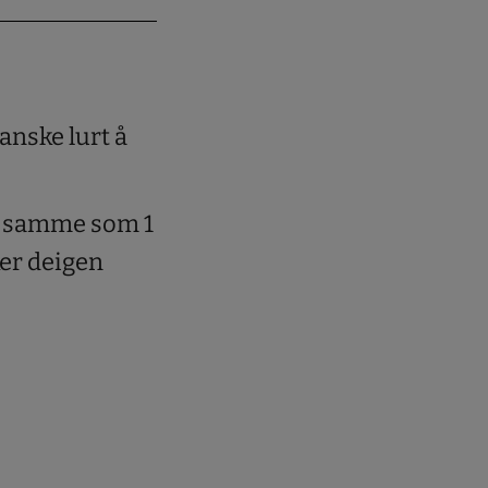
ganske lurt å
et samme som 1
ker deigen