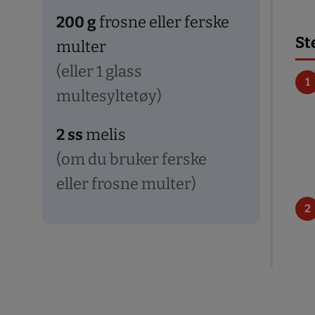
200
g
frosne eller ferske
St
multer
(eller 1 glass
multesyltetøy)
2
ss
melis
(om du bruker ferske
eller frosne multer)