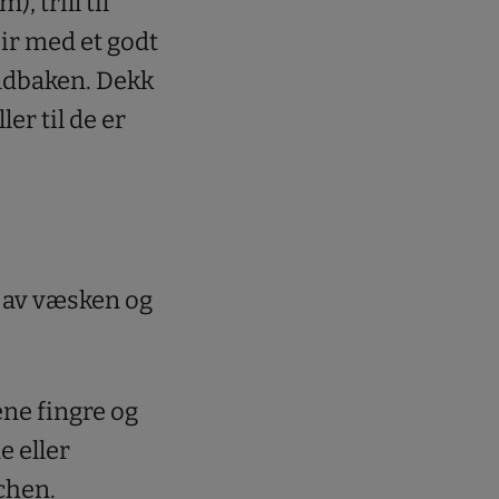
, trill til
ir med et godt
ndbaken. Dekk
ler til de er
l av væsken og
ene fingre og
e eller
chen.