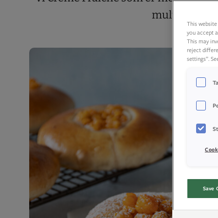
multene. Les
This website 
you accept a
This may inv
reject diffe
settings”. S
T
P
St
Cook
Save 