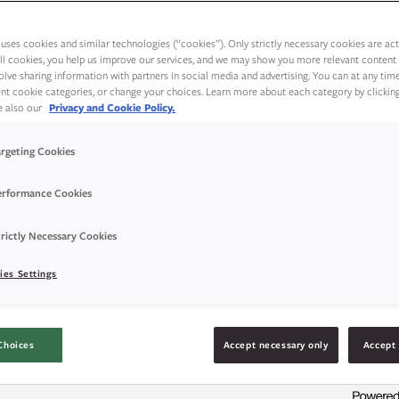
 også:
BAKETIPS FOR GJÆRBAKST
uses cookies and similar technologies (“cookies”). Only strictly necessary cookies are activ
ll cookies, you help us improve our services, and we may show you more relevant content 
olve sharing information with partners in social media and advertising. You can at any tim
rent cookie categories, or change your choices. Learn more about each category by clickin
ee also our
Privacy and Cookie Policy.
argeting Cookies
erformance Cookies
rictly Necessary Cookies
ies Settings
Choices
Accept necessary only
Accept 