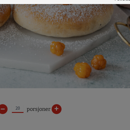
–
+
porsjoner