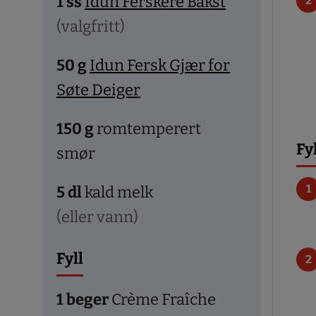
1
ss
Idun Ferskere Bakst
(valgfritt)
50
g
Idun Fersk Gjær for
Søte Deiger
150
g
romtemperert
Fy
smør
5
dl
kald melk
(eller vann)
Fyll
1
beger
Crème Fraîche