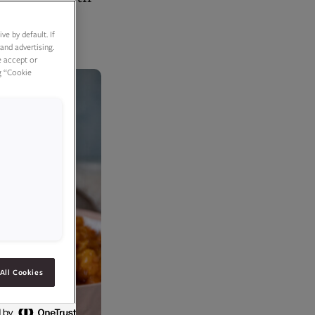
e by default. If
and advertising.
e accept or
g “Cookie
All Cookies