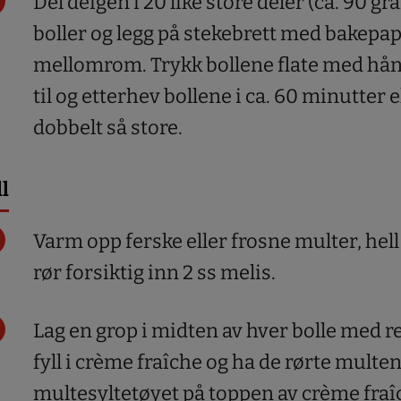
Del deigen i 20 like store deler (ca. 90 gram)
boller og legg på stekebrett med bakepap
mellomrom. Trykk bollene flate med hå
til og etterhev bollene i ca. 60 minutter el
dobbelt så store.
ll
Varm opp ferske eller frosne multer, hel
rør forsiktig inn 2 ss melis.
Lag en grop i midten av hver bolle med r
fyll i crème fraîche og ha de rørte multen
multesyltetøyet på toppen av crème fraî