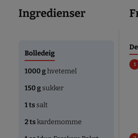
Ingredienser
F
De
Bolledeig
1000
g
hvetemel
150
g
sukker
1
ts
salt
2
ts
kardemomme