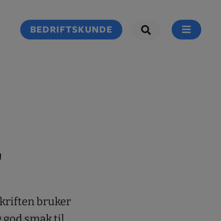
BEDRIFTSKUNDE
r
skriften bruker
 god smak til