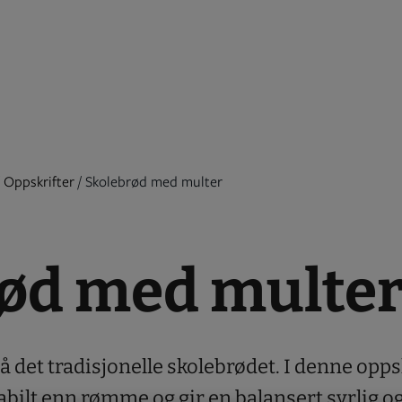
/
Oppskrifter
/
Skolebrød med multer
ød med multe
å det tradisjonelle skolebrødet. I denne opp
bilt enn rømme og gir en balansert syrlig og