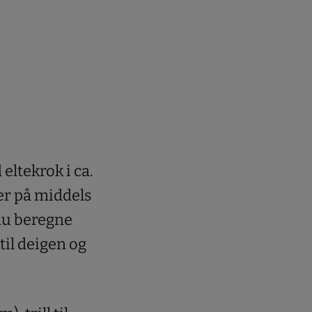
eltekrok i ca.
er på middels
 du beregne
til deigen og