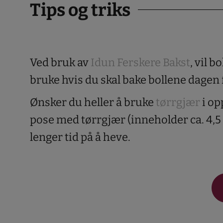
Tips og triks
Ved bruk av
Idun Ferskere Bakst
, vil b
bruke hvis du skal bake bollene dagen 
Ønsker du heller å bruke
tørrgjær
i op
pose med tørrgjær (inneholder ca. 4,5 
lenger tid på å heve.