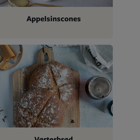
Appelsinscones
Vørterbrød