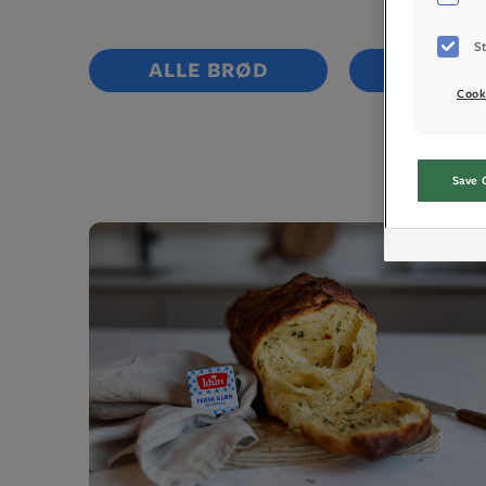
St
ALLE BRØD
RUNDST
Cook
Save 