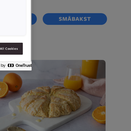
T BRØD
SMÅBAKST
All Cookies