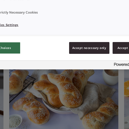
rictly Necessary Cookies
YKKER
GROVBRØD
FIN
ies Settings
Choices
Accept necessary only
Accept 