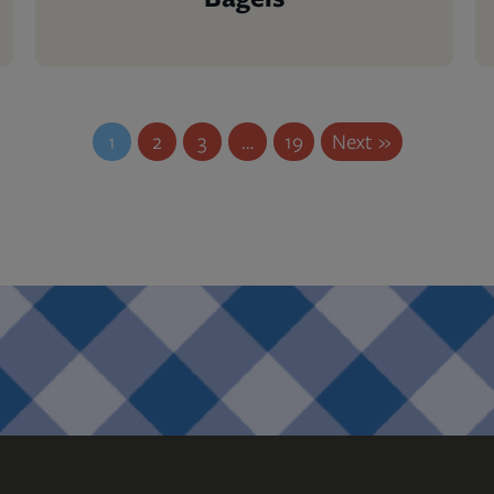
1
2
3
…
19
Next »