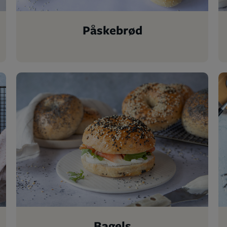
Påskebrød
Bagels