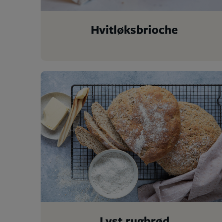
Hvitløksbrioche
Lyst rugbrød