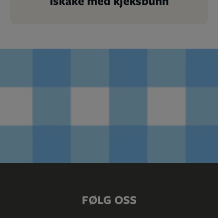
Iskake med kjeksbunn
FØLG OSS