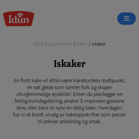
Skip
to
content
Hjem
/
Oppskrifter
/
Kaker
/
Iskaker
Iskaker
En flott kake vil alltid være kakebordets midtpunkt,
en søt glede som samler folk og skaper
uforglemmelige øyeblikk! Enten du planlegger en
festlig bursdagsfeiring, ønsker å imponere gjestene
dine, eller bare vil nyte en deilig kake i hverdagen,
har vi et bredt utvalg av kakeoppskrifter som passer
til enhver anledning og smak.