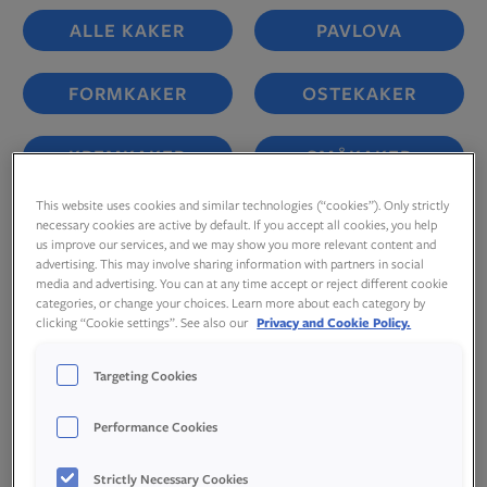
ALLE KAKER
PAVLOVA
FORMKAKER
OSTEKAKER
KREMKAKER
SMÅKAKER
This website uses cookies and similar technologies (“cookies”). Only strictly
ISKAKER
SJOKOLADE
necessary cookies are active by default. If you accept all cookies, you help
us improve our services, and we may show you more relevant content and
advertising. This may involve sharing information with partners in social
media and advertising. You can at any time accept or reject different cookie
categories, or change your choices. Learn more about each category by
clicking “Cookie settings”. See also our
Privacy and Cookie Policy.
Targeting Cookies
Performance Cookies
Strictly Necessary Cookies