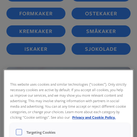
FORMKAKER
OSTEKAKER
KREMKAKER
SMÅKAKER
ISKAKER
SJOKOLADE
This website uses cookies and similar technologies (“cookies”). Only strictly
necessary cookies are active by default. If you accept all cookies, you help
us improve our services, and we may show you more relevant content and
advertising. This may involve sharing information with partners in social
media and advertising. You can at any time accept or reject different cookie
categories, or change your choices. Learn more about each category by
clicking “Cookie settings”. See also our
Privacy and Cookie Policy.
Targeting Cookies