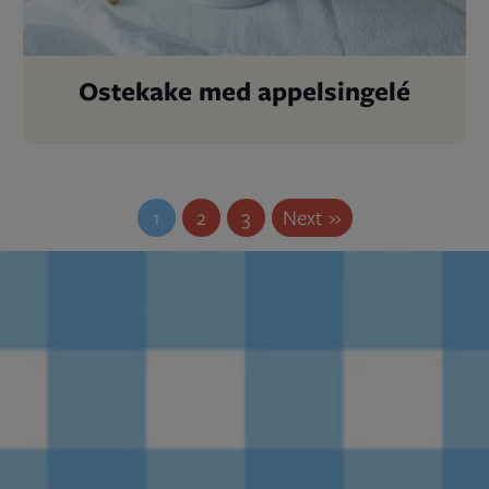
Ostekake med appelsingelé
1
2
3
Next »