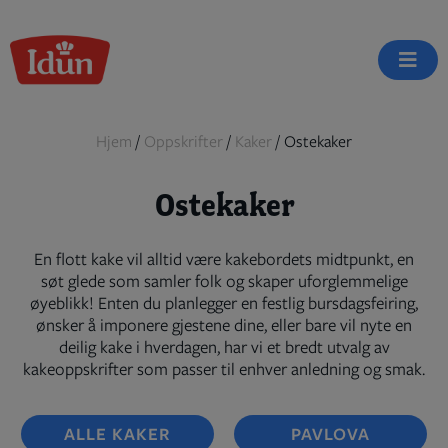
Skip
to
content
Hjem
/
Oppskrifter
/
Kaker
/
Ostekaker
Ostekaker
En flott kake vil alltid være kakebordets midtpunkt, en
søt glede som samler folk og skaper uforglemmelige
øyeblikk! Enten du planlegger en festlig bursdagsfeiring,
ønsker å imponere gjestene dine, eller bare vil nyte en
deilig kake i hverdagen, har vi et bredt utvalg av
kakeoppskrifter som passer til enhver anledning og smak.
ALLE KAKER
PAVLOVA