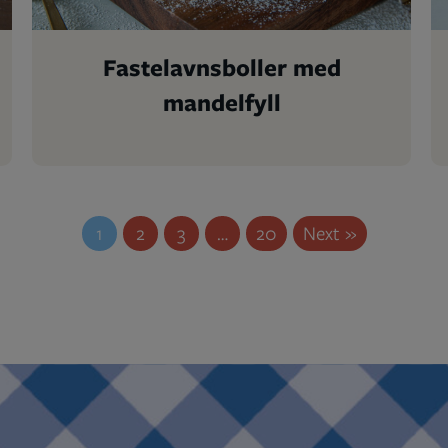
Fastelavnsboller med
mandelfyll
1
2
3
…
20
Next »