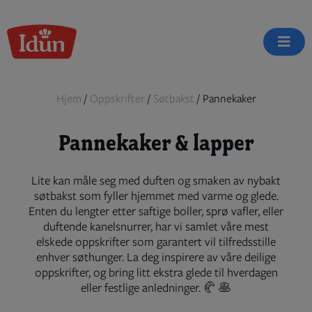
Skip
to
content
Hjem
/
Oppskrifter
/
Søtbakst
/
Pannekaker
Pannekaker & lapper
Lite kan måle seg med duften og smaken av nybakt
søtbakst som fyller hjemmet med varme og glede.
Enten du lengter etter saftige boller, sprø vafler, eller
duftende kanelsnurrer, har vi samlet våre mest
elskede oppskrifter som garantert vil tilfredsstille
enhver søthunger. La deg inspirere av våre deilige
oppskrifter, og bring litt ekstra glede til hverdagen
eller festlige anledninger. 🥐 🥞