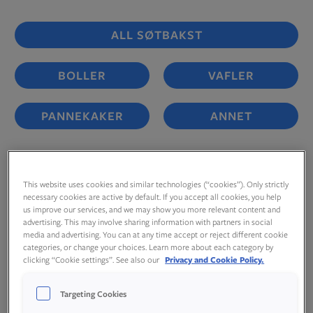
ALL SØTBAKST
BOLLER
VAFLER
PANNEKAKER
ANNET
This website uses cookies and similar technologies (“cookies”). Only strictly
necessary cookies are active by default. If you accept all cookies, you help
us improve our services, and we may show you more relevant content and
advertising. This may involve sharing information with partners in social
media and advertising. You can at any time accept or reject different cookie
categories, or change your choices. Learn more about each category by
clicking “Cookie settings”. See also our
Privacy and Cookie Policy.
Targeting Cookies