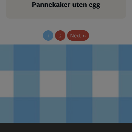
Pannekaker uten egg
1
2
Next »