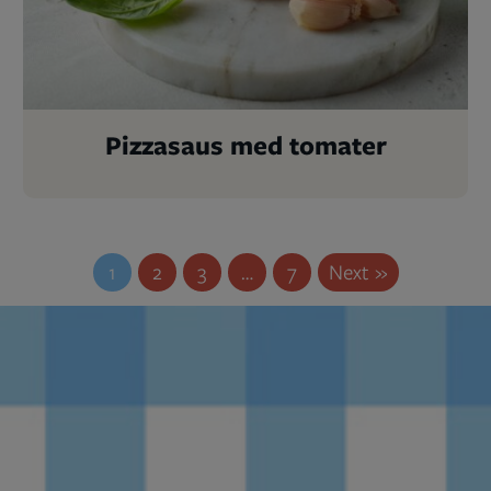
Pizzasaus med tomater
1
2
3
…
7
Next »