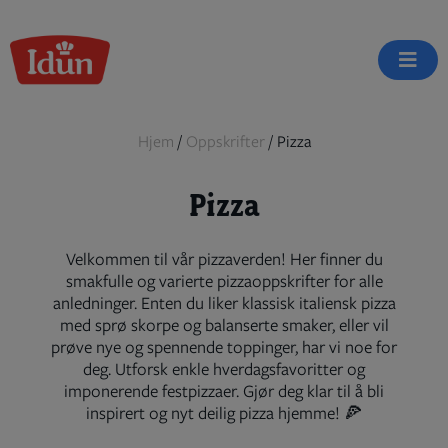
Skip
to
content
Hjem
/
Oppskrifter
/
Pizza
Pizza
Velkommen til vår pizzaverden! Her finner du
smakfulle og varierte pizzaoppskrifter for alle
anledninger. Enten du liker klassisk italiensk pizza
med sprø skorpe og balanserte smaker, eller vil
prøve nye og spennende toppinger, har vi noe for
deg. Utforsk enkle hverdagsfavoritter og
imponerende festpizzaer. Gjør deg klar til å bli
inspirert og nyt deilig pizza hjemme! 🍕