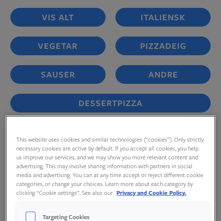
VIS ALT
ITALIENSK
VEGETAR
PIZZADEIG
SAUSER
ANDRE
DESSERTPIZZA
This website uses cookies and similar technologies (“cookies”). Only strictly
necessary cookies are active by default. If you accept all cookies, you help
us improve our services, and we may show you more relevant content and
advertising. This may involve sharing information with partners in social
media and advertising. You can at any time accept or reject different cookie
categories, or change your choices. Learn more about each category by
clicking “Cookie settings”. See also our
Privacy and Cookie Policy.
Targeting Cookies